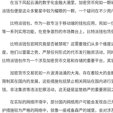
在当下风起云涌的数字化金融大潮里，加密货币宛如一颗
派钱包便是这众多繁星中较为耀眼的一颗，一个疑问在不少用
比特派钱包，作为一款专注于移动端的钱包应用，宛如一
等一系列实用功能，在竞争激烈的市场舞台上，比特派钱包凭
比特派钱包官网究竟是否被禁呢？这需要我们从多个维度进
度，他们以雷霆之势，严禁任何形式的代币发行融资活动，同
比特派钱包作为一个涉及加密货币交易和存储的重要平台，其
加密货币交易犹如一片波涛汹涌的大海，存在着较大的金
限制其在国内的发展，这些措施包括禁止相关网站在国内进行
钱、非法集资等违法犯罪活动，这无疑是监管趋严的重要原因
在实际的网络环境中，部分国内网络用户可能会发现自己
护措施较为严格的网络中，就像一座戒备森严的城堡，会对涉