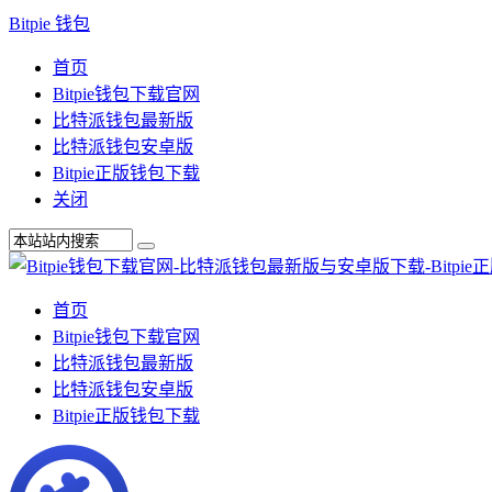
Bitpie 钱包
首页
Bitpie钱包下载官网
比特派钱包最新版
比特派钱包安卓版
Bitpie正版钱包下载
关闭
首页
Bitpie钱包下载官网
比特派钱包最新版
比特派钱包安卓版
Bitpie正版钱包下载