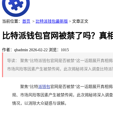
当前位置：
首页
>
比特派钱包最新版
> 文章正文
比特派钱包官网被禁了吗？真
作者：qbadmin
2026-02-22
浏览：1015
导读：
聚焦“比特派钱包官网是否被禁”这一话题展开真相
市场风险等因素产生被禁传闻，此次揭秘将深入调查比特派钱
聚焦“比特
派钱包
官网是否被禁”这一话题展开真相
规、市场风险等因素产生被禁传闻，此次揭秘将深入调查
情况，以消除大众疑惑与误解。