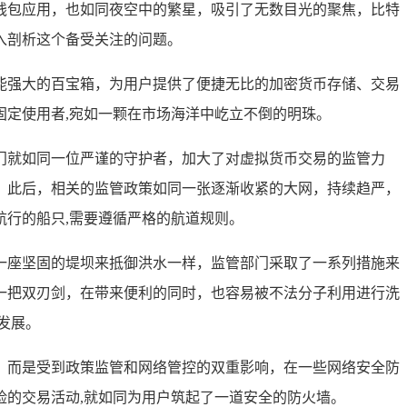
钱包应用，也如同夜空中的繁星，吸引了无数目光的聚焦，比特
入剖析这个备受关注的问题。
能强大的百宝箱，为用户提供了便捷无比的加密货币存储、交易
定使用者,宛如一颗在市场海洋中屹立不倒的明珠。
部门就如同一位严谨的守护者，加大了对虚拟货币交易的监管力
，此后，相关的监管政策如同一张逐渐收紧的大网，持续趋严，
行的船只,需要遵循严格的航道规则。
一座坚固的堤坝来抵御洪水一样，监管部门采取了一系列措施来
一把双刃剑，在带来便利的同时，也容易被不法分子利用进行洗
发展。
，而是受到政策监管和网络管控的双重影响，在一些网络安全防
的交易活动,就如同为用户筑起了一道安全的防火墙。