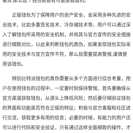
差异,那么这个钱包就极有可能是假冒的。
正版钱包为了保障用户的资产安全，会采用多种先进的安
全技术，比如多重签名技术、冷存储技术等，用户可以通过深
入了解钱包所采用的安全机制，并将其与官方宣传的安全措施
进行细致对比，以此来判断钱包的真伪，如果发现钱包实际采
用的安全技术与官方宣传不符，那么就需要提高警惕,谨慎使
用该钱包。
辨别比特派钱包的真伪需要从多个方面进行综合考量，用
户在使用钱包的过程中，一定要时刻保持警惕，首先要确保从
官方渠道获取钱包，从源头上降低风险；然后要仔细验证钱包
的界面和功能是否符合正版的特征；积极与官方客服和社区进
行交流，获取更多有用的信息；必要的时候，有能力的用户还
可以进行代码和安全验证，只有通过这样全面细致的操作，才