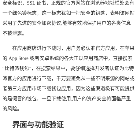
安全标识，SSL 证书，正规的官方网站在浏览器地址栏处会有
一个绿色锁标志，这一标志犹如一把安全的钥匙，表明该网站
采用了先进的安全加密协议,能够有效地保护用户的各类信息
不被泄露。
在应用商店进行下载时，用户务必认准官方应用，在苹果
的 App Store 或者安卓系统的各大正规应用商店中，直接搜索
“比特派钱包”，在搜索结果中，要仔细选择开发者认证为比特
派官方的应用进行下载，千万要避免从一些不明来源的网站或
者第三方应用市场下载钱包应用，因为这些渠道极有可能提供
的是假冒的钱包，一旦下载使用,用户的资产安全将面临严重
的风险。
界面与功能验证