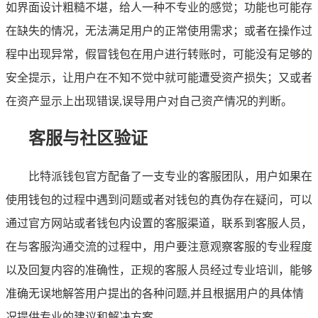
如界面设计粗糙不堪，给人一种不专业的感觉；功能也可能存
在缺失的情况，无法满足用户的正常使用需求；或者在操作过
程中出现异常，假冒钱包在用户进行转账时，可能没有足够的
安全提示，让用户在不知不觉中就可能遭受资产损失；又或者
在资产显示上出现错误,误导用户对自己资产情况的判断。
客服与社区验证
比特派钱包官方配备了一支专业的客服团队，用户如果在
使用钱包的过程中遇到问题或者对钱包的真伪存在疑问，可以
通过官方网站或者钱包内设置的客服渠道，联系到客服人员，
在与客服沟通交流的过程中，用户要注意观察客服的专业程度
以及回复内容的准确性，正规的客服人员经过专业培训，能够
准确无误地解答用户提出的各种问题,并且根据用户的具体情
况提供专业的建议和解决方案。