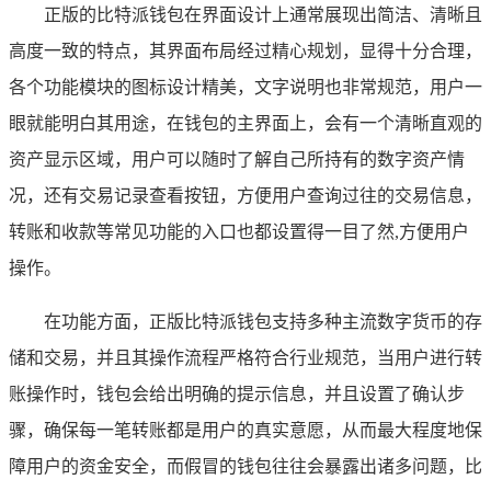
正版的比特派钱包在界面设计上通常展现出简洁、清晰且
高度一致的特点，其界面布局经过精心规划，显得十分合理，
各个功能模块的图标设计精美，文字说明也非常规范，用户一
眼就能明白其用途，在钱包的主界面上，会有一个清晰直观的
资产显示区域，用户可以随时了解自己所持有的数字资产情
况，还有交易记录查看按钮，方便用户查询过往的交易信息，
转账和收款等常见功能的入口也都设置得一目了然,方便用户
操作。
在功能方面，正版比特派钱包支持多种主流数字货币的存
储和交易，并且其操作流程严格符合行业规范，当用户进行转
账操作时，钱包会给出明确的提示信息，并且设置了确认步
骤，确保每一笔转账都是用户的真实意愿，从而最大程度地保
障用户的资金安全，而假冒的钱包往往会暴露出诸多问题，比