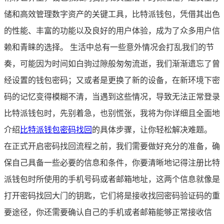
储和高效管理数字资产的关键工具，比特派钱包，凭借其出色
的性能、丰富的功能以及良好的用户体验，成为了众多用户信
赖和青睐的选择。 生活中总有一些意外情况会打乱我们的节
奏，可能因为时间如白驹过隙般匆匆流逝，我们渐渐遗忘了曾
经设置的钱包密码；又或者是更换了新的设备，在新环境下密
码的记忆变得模糊不清，当遇到这些情况，导致无法正常登录
比特派钱包时，先别着急，也别慌张，我将为你详细且全面地
介绍
比特派钱包密码找回
的具体步骤，让你轻松解决难题。
在正式开启密码找回流程之前，我们需要做好充分的准备，确
保自己具备一些必要的信息和条件，你要清晰地记得注册比特
派钱包时所使用的手机号码或者邮箱地址，这两个信息就像是
打开密码找回大门的钥匙，它们将是接收找回密码验证码的重
要途径，你还需要确认自己的手机或者邮箱能够正常接收信