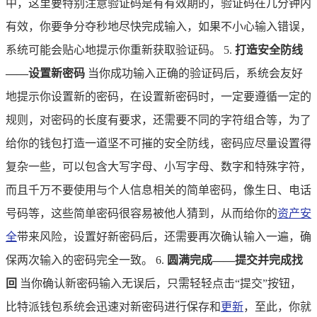
中，这里要特别注意验证码是有有效期的，验证码在几分钟内
有效，你要争分夺秒地尽快完成输入，如果不小心输入错误，
系统可能会贴心地提示你重新获取验证码。 5.
打造安全防线
——设置新密码
当你成功输入正确的验证码后，系统会友好
地提示你设置新的密码，在设置新密码时，一定要遵循一定的
规则，对密码的长度有要求，还需要不同的字符组合等，为了
给你的钱包打造一道坚不可摧的安全防线，密码应尽量设置得
复杂一些，可以包含大写字母、小写字母、数字和特殊字符，
而且千万不要使用与个人信息相关的简单密码，像生日、电话
号码等，这些简单密码很容易被他人猜到，从而给你的
资产安
全
带来风险，设置好新密码后，还需要再次确认输入一遍，确
保两次输入的密码完全一致。 6.
圆满完成——提交并完成找
回
当你确认新密码输入无误后，只需轻轻点击“提交”按钮，
比特派钱包系统会迅速对新密码进行保存和
更新
，至此，你就