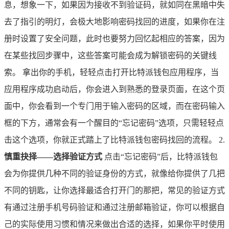
息，想象一下，如果因为接收不到验证码，就如同在黑暗中失
去了指引的明灯，会极大地影响密码找回的进度，如果你在注
册时设置了安全问题，此时也要努力回忆起相应的答案，因为
在某些找回步骤中，这些答案可能会成为解锁密码的关键线
索。 拿出你的手机，轻轻点击打开比特派钱包应用程序，当
应用程序成功启动后，你会进入到熟悉的登录页面，在这个页
面中，你会看到一个专门用于输入密码的区域，而在密码输入
框的下方，通常会有一个醒目的“忘记密码”选项，只需轻轻点
击这个选项，你就正式踏上了比特派钱包密码找回的流程。 2.
慎重抉择——选择验证方式
点击“忘记密码”后，比特派钱包
会为你提供几种不同的验证身份的方式，就像给你提供了几把
不同的钥匙，让你选择最适合打开门的那把，常见的验证方式
有通过注册手机号码验证和通过注册邮箱验证，你可以根据自
己的实际使用习惯和情况来做出合适的选择，如果你平时使用