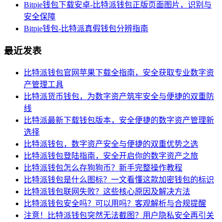
Bitpie钱包下载安卓-比特派钱包正版页面图片，识别与
安全保障
Bitpie钱包-比特派真假钱包分辨指南
最近发表
比特派钱包官网苹果下载全指南，安全获取专业数字资
产管理工具
比特派货币钱包，为数字资产筑牢安全与便捷的双重防
线
比特派最新下载钱包版本，安全便捷的数字资产管理新
选择
比特派钱包，数字资产安全与便捷的双重优势之选
比特派钱包登陆指南，安全开启你的数字资产之旅
比特派钱包怎么存狗狗币？新手完整操作教程
比特派钱包是什么图标？一文看懂这款加密钱包的标识
比特派钱包联网失败？这些核心原因及解决方法
比特派钱包安全吗？可以用吗？客观解析与合规提醒
注意！比特派钱包突然无法截图？用户隐私安全再引关