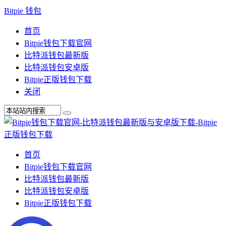
Bitpie 钱包
首页
Bitpie钱包下载官网
比特派钱包最新版
比特派钱包安卓版
Bitpie正版钱包下载
关闭
首页
Bitpie钱包下载官网
比特派钱包最新版
比特派钱包安卓版
Bitpie正版钱包下载