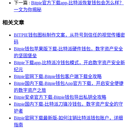
下一篇
:
Bitpie官方下载app-比特派恢复钱包会怎么样？
一文为你揭秘
相关文章
BITPIE钱包图标制作文案，从符号到信任的视觉传播密
码
Bitpie钱包苹果版下载-比特派硬件钱包，数字资产安全
的坚固堡垒
Bitpie下载app-比特派冷钱包模式，开启数字资产安全新
纪元
Bitpie官网下载-Bitpie钱包客户端下载全攻略
Bitpie国内下载-Bitpie钱包App官方下载，开启安全便捷
的数字资产之旅
Bitpie安卓官方下载-Bitpie钱包导出私钥全攻略
Bitpie国内下载-比特派刀锋冷钱包，数字资产安全的守
护者
Bitpie官网下载最新版-如何注销比特派钱包账户，详细
指南