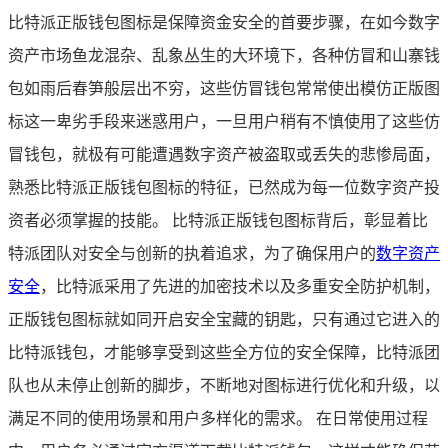
比特派正版钱包图标是保障资金安全的首要步骤，在如今数字
资产市场鱼龙混杂、乱象丛生的大环境下，各种仿冒和山寨钱
包如雨后春笋般层出不穷，这些仿冒钱包常常使出模仿正版图
标这一卑劣手段来迷惑用户，一旦用户稍有不慎使用了这些仿
冒钱包，就极有可能遭遇数字资产被盗取或丢失的悲惨局面，
熟悉比特派正版钱包图标的特征，已然成为每一位数字资产投
资者必须掌握的技能。 比特派正版钱包图标背后，彰显着比
特派团队对安全与创新的执着追求，为了确保用户的
数字资产
安全
，比特派采用了先进的加密技术以及多重安全防护机制，
正版钱包图标就如同开启安全宝藏的钥匙，只有通过它进入的
比特派钱包，才能够享受到这些全方位的安全保障，比特派团
队也从未停止创新的脚步，不断地对图标进行优化和升级，以
满足不同的使用场景和用户多样化的需求。 在日常使用过程