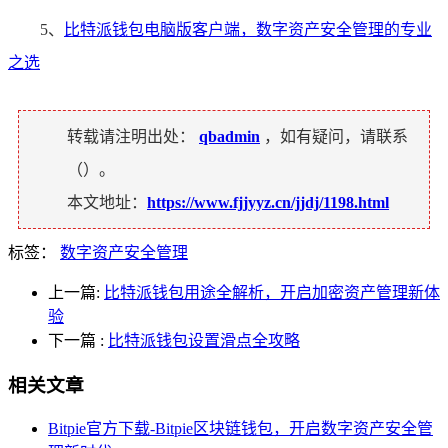
5、
比特派钱包电脑版客户端，数字资产安全管理的专业
之选
转载请注明出处：
qbadmin
，如有疑问，请联系
（
）。
本文地址：
https://www.fjjyyz.cn/jjdj/1198.html
标签：
数字资产安全管理
上一篇:
比特派钱包用途全解析，开启加密资产管理新体
验
下一篇
:
比特派钱包设置滑点全攻略
相关文章
Bitpie官方下载-Bitpie区块链钱包，开启数字资产安全管