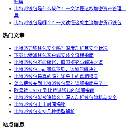
归属
比特派钱包是什么软件？一文读懂这款加密资产管理工
具
比特派钱包是哪个？一文读懂这款主流加密货币钱包
热门文章
比特派刀锋钱包安全吗？深度剖析其安全状况
下载比特派钱包客户端安装全流程指南
比特派钱包不能转账，原因探究与解决之道
比特派钱包 app 图标不见，该如何解决？
比特派钱包是真的吗？知乎上的真相探寻
怎么把钱充到比特派钱包里？详细指南来了！
欧易转 USDT 到比特派钱包的详细指南
比特派钱包能被追踪么？深入剖析钱包隐私与安全
比特派钱包上市时间揭秘
比特派钱包支持几种类型解析
站点信息