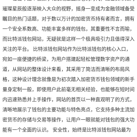
璀璨星辰般逐渐映入大众的视野，摇身一变成为金融领域备受
瞩目的热门话题，对于数以万计的加密货币持有者而言，拥有
一个安全系数高、功能丰富多样的钱包，其重要性不言而喻，
而比特派钱包网站，无疑就是这样一个极具吸引力且值得深入
关注的平台。 比特派钱包网站作为比特派钱包的核心入口，
宛如一座便捷的桥梁，为用户搭建起轻松管理数字资产的通
道，从网站的整体设计来看，其采用了简洁而清晰的布局风
格，这种设计理念就像是为初次踏入加密货币钱包领域的新手
量身定制一般，即使用户此前毫无相关经验，也能够在短时间
内迅速熟悉并上手操作，网站的首页以一种直观明了的方式，
清晰地展示了钱包的主要功能与特色亮点，它支持多种主流加
密货币的存储与交易等操作，让用户一眼就能对钱包的强大功
能有一个全面的认识。 安全性，始终是比特派钱包网站最为