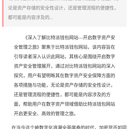
论是资产存储的安全性设计，还是管理流程的便捷性，
都可能是内容涉及的...
《深入了解比特派钱包网站—开启数字资产安
全管理之旅》聚焦于比特派钱包网站，该内容旨在
引导读者深入认识此网站，其核心是围绕开启数字
资产安全管理展开，通过对比特派钱包网站的深入
探究，用户有望明晰其在数字资产安全保障方面的
各项措施与功能，无论是资产存储的安全性设计，
还是管理流程的便捷性，都可能是内容涉及的方
面，帮助用户在数字资产领域借助比特派钱包网站
开启更安全、高效的管理之旅。
在当今这个被数字化浪潮全面席卷的时代，加密货币如同