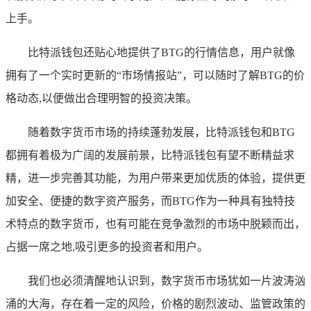
上手。
比特派钱包还贴心地提供了BTG的行情信息，用户就像
拥有了一个实时更新的“市场情报站”，可以随时了解BTG的价
格动态,以便做出合理明智的投资决策。
随着数字货币市场的持续蓬勃发展，比特派钱包和BTG
都拥有着极为广阔的发展前景，比特派钱包有望不断精益求
精，进一步完善其功能，为用户带来更加优质的体验，提供更
加安全、便捷的数字资产服务，而BTG作为一种具有独特技
术特点的数字货币，也有可能在竞争激烈的市场中脱颖而出，
占据一席之地,吸引更多的投资者和用户。
我们也必须清醒地认识到，数字货币市场犹如一片波涛汹
涌的大海，存在着一定的风险，价格的剧烈波动、监管政策的