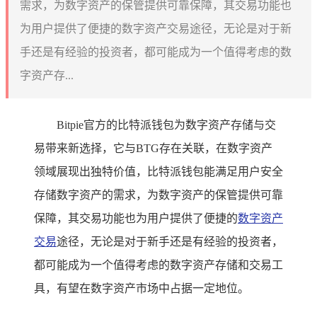
需求，为数字资产的保管提供可靠保障，其交易功能也
为用户提供了便捷的数字资产交易途径，无论是对于新
手还是有经验的投资者，都可能成为一个值得考虑的数
字资产存...
Bitpie官方的比特派钱包为数字资产存储与交
易带来新选择，它与BTG存在关联，在数字资产
领域展现出独特价值，比特派钱包能满足用户安全
存储数字资产的需求，为数字资产的保管提供可靠
保障，其交易功能也为用户提供了便捷的
数字资产
交易
途径，无论是对于新手还是有经验的投资者，
都可能成为一个值得考虑的数字资产存储和交易工
具，有望在数字资产市场中占据一定地位。