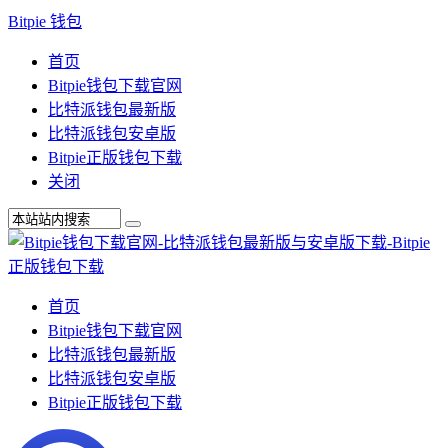
Bitpie 钱包
首页
Bitpie钱包下载官网
比特派钱包最新版
比特派钱包安卓版
Bitpie正版钱包下载
关闭
首页
Bitpie钱包下载官网
比特派钱包最新版
比特派钱包安卓版
Bitpie正版钱包下载