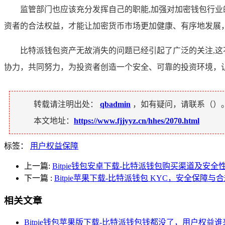
监管部门也应该充分发挥自己的职能,加强对加密钱包行
资者的合法权益，才能让加密货币市场更加健康、有序地发展
比特派钱包资产无故消失的问题已经引起了广泛的关注,
协力，共同努力，为投资者创造一个安全、可靠的投资环境，
转载请注明出处：
qbadmin
，如有疑问，请联系（
）
本文地址：
https://www.fjjyyz.cn/hhes/2070.html
标签：
用户权益保障
上一篇:
Bitpie钱包安卓下载-比特派钱包购买渠道及安全
下一篇
:
Bitpie苹果下载-比特派钱包 KYC，安全保障与
相关文章
Bitpie钱包苹果版下载-比特派钱包钱都没了，用户权益