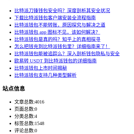
比特派刀锋钱包安全吗？深度剖析其安全状况
下载比特派钱包客户端安装全流程指南
比特派钱包不能转账，原因探究与解决之道
比特派钱包 app 图标不见，该如何解决？
比特派钱包是真的吗？知乎上的真相探寻
怎么把钱充到比特派钱包里？详细指南来了！
比特派钱包能被追踪么？深入剖析钱包隐私与安全
欧易转 USDT 到比特派钱包的详细指南
比特派钱包上市时间揭秘
比特派钱包支持几种类型解析
站点信息
文章总数:4016
页面总数:0
分类总数:4
标签总数:1548
评论总数:0