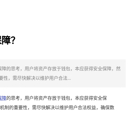
保障？
益保障的思考，用户将资产存放于钱包，本应获得安全保障，然
，需尽快解决以维护用户合法...
保障
的思考，用户将资产存放于钱包，本应获得安全保
机制的重要性，需尽快解决以维护用户合法权益，确保数