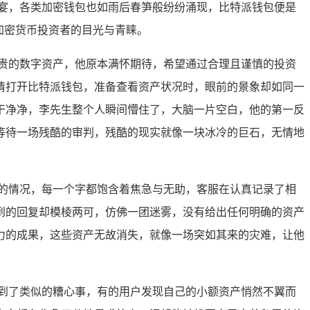
宴，各类加密钱包也如雨后春笋般纷纷涌现，比特派钱包便是
加密货币投资者的目光与青睐。
贵的数字资产，他原本满怀期待，希望通过合理且谨慎的投资
情打开比特派钱包，准备查看资产状况时，眼前的景象却如同一
干净净，李先生整个人瞬间懵住了，大脑一片空白，他的第一反
等待一场残酷的审判，残酷的现实就像一块冰冷的巨石，无情地
的情况，每一个字都饱含着焦急与无助，客服在认真记录了相
到的回复却模棱两可，仿佛一团迷雾，没有给出任何明确的资产
力的成果，这些资产无故消失，就像一场突如其来的灾难，让他
到了类似的糟心事，有的用户发现自己的小额资产悄然不翼而