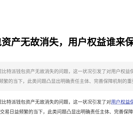
派钱包资产无故消失，用户权益谁来
前出现比特派钱包资产无故消失的问题，这一状况引发了对用户权
繁的当下，此类问题凸显出明确责任主体、完善保障机制的重要性
前出现比特派钱包资产无故消失的问题，这一状况引发了对
用户权益
交易日益频繁的当下，此类问题凸显出明确责任主体、完善保障