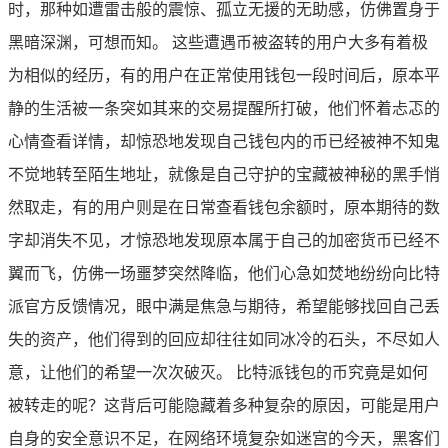
时，那种如遭雷击般的震惊、孤立无援的无助感，仿佛置身于
黑暗深渊，可想而知。 这些遭遇币被盗转的用户大多有着极
为相似的经历，有的用户在正常使用钱包一段时间后，原本平
静的生活被一条突如其来的交易提醒所打破，他们怀着忐忑的
心情查看详情，却惊恐地发现自己钱包内的币已经被神不知鬼
不觉地转至陌生地址，就像是自己守护的宝藏被神秘的黑手悄
然取走，有的用户则是在日常查看钱包余额时，原本期待的数
字却消失不见，才惊恐地发现原本属于自己的加密货币已经不
翼而飞，仿佛一场噩梦突然降临，他们心急如焚地纷纷向比特
派官方反馈情况，眼中满是焦急与期待，希望能够找回自己丢
失的资产，他们得到的回应却往往如同冰冷的石头，不尽如人
意，让他们的希望一次次破灭。 比特派钱包的币究竟是如何
被转走的呢？这背后可能隐藏着多种复杂的原因，可能是用户
自身的安全意识不足，在网络环境复杂如迷宫的今天，黑客们