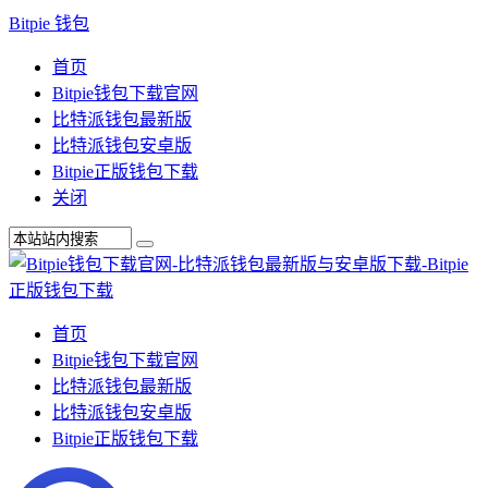
Bitpie 钱包
首页
Bitpie钱包下载官网
比特派钱包最新版
比特派钱包安卓版
Bitpie正版钱包下载
关闭
首页
Bitpie钱包下载官网
比特派钱包最新版
比特派钱包安卓版
Bitpie正版钱包下载