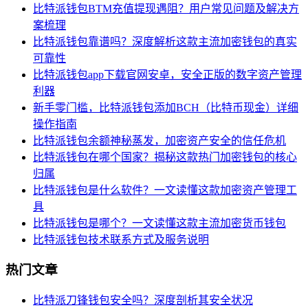
比特派钱包BTM充值提现遇阻？用户常见问题及解决方
案梳理
比特派钱包靠谱吗？深度解析这款主流加密钱包的真实
可靠性
比特派钱包app下载官网安卓，安全正版的数字资产管理
利器
新手零门槛，比特派钱包添加BCH（比特币现金）详细
操作指南
比特派钱包余额神秘蒸发，加密资产安全的信任危机
比特派钱包在哪个国家？揭秘这款热门加密钱包的核心
归属
比特派钱包是什么软件？一文读懂这款加密资产管理工
具
比特派钱包是哪个？一文读懂这款主流加密货币钱包
比特派钱包技术联系方式及服务说明
热门文章
比特派刀锋钱包安全吗？深度剖析其安全状况