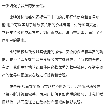
一步增强了资产的安全性。
比特派移动钱包还提供了丰富的市场行情信息和交易功
能,用户可以实时了解数字货币的价格走势，进行买卖交易，
它还支持多种交易方式，如币币交易、法币交易等，满足了不
同用户的需求。
比特派移动钱包以其便捷的操作、安全的保障和丰富的功
能，成为了众多数字资产爱好者的首选钱包，了解它的全称，
有助于我们更好地认识和使用这款优秀的数字钱包，在数字资
产的世界中更加安心地进行投资和管理。
在未来,随着数字货币市场的不断发展，比特派移动钱包
也将不断升级和完善，为用户提供更加优质的服务，让我们拭
目以待，共同见证它在数字资产领域的精彩表现。