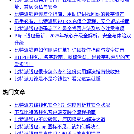
址，兼顾隐私与安全
比特派钱包恢复全指南，用助记词找回你的数字资产
新手必看，比特派钱包TRX充值全流程，安全避坑指南
比特派钱包密码忘了？最全找回方法及核心注意事项
Bitpie钱包最新，2025年核心升级全解析，安全与体验双
升级
比特派钱包如何删除订单？详细操作指南与安全提示
BITPIE钱包，名字软萌，图标治愈，是数字钱包里的可
爱担当！
比特派钱包很卡怎么办？这份实用解决指南快收好
比特派刀锋是不是冷钱包？看完这篇就懂
热门文章
比特派刀锋钱包安全吗？深度剖析其安全状况
下载比特派钱包客户端安装全流程指南
比特派钱包不能转账，原因探究与解决之道
比特派钱包 app 图标不见，该如何解决？
比特派钱包是真的吗？知乎上的真相探寻