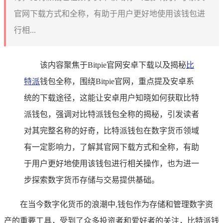
官网下载方式和全称，有助于用户更好地使用该钱包进
行相...
该内容聚焦于Bitpie官网安卓下载以及揭秘
比
特派
钱包全称，围绕Bitpie官网，重点提及安卓系
统的下载途径，这能让安卓用户知晓如何获取比特
派钱包，强调对比特派钱包全称的揭秘，引发读者
对其完整名称的好奇，比特派钱包在数字货币领域
有一定影响力，了解其官网下载方式和全称，有助
于用户更好地使用该钱包进行相关操作，也为进一
步探索数字货币存储与交易提供基础。
在当今数字化货币的浪潮中,钱包作为存储和管理数字资
产的重要工具，受到了众多投资者和爱好者的关注，比特派钱