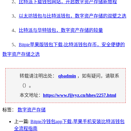
2、
比特派下载钱包网站，开启数字资产存储新旅程
3、
以太坊钱包与比特派钱包，数字资产存储的双壁之选
4、
比特派与华特钱包，数字资产存储的较量
5、
Bitpie苹果版钱包下载-比特派钱包存币，安全便捷的
数字资产存储之选
转载请注明出处：
qbadmin
，如有疑问，请联系
（
）。
本文地址：
https://www.fjjyyz.cn/hhes/2257.html
标签：
数字资产存储
上一篇:
Bitpie冷钱包app下载-苹果手机安装比特派钱包
全流程指南