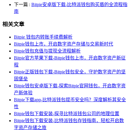
下一篇
:
Bitpie安卓版下载-比特派钱包购买盾的全流程指
南
相关文章
Bitpie 钱包内转账手续费解析
Bitpie钱包上市，开启数字资产存储与交易新时代
Bitpie钱包充值与提现全流程解析
Bitpie官方苹果下载-Bitpie钱包上市，开启数字资产新征
程
Bitpie正版钱包下载-Bitpie钱包安全，守护数字资产的坚
固堡垒
Bitpie钱包安卓版下载-探索Bitpie官网钱包，开启数字资
产新体验
Bitpie下载app-比特派钱包提币安全吗？深度解析其安全
性
Bitpie钱包下载安装-探寻比特派钱包公司的地理位置
Bitpie钱包下载安装-比特派钱包存钱指南，轻松开启数
字资产存储之旅