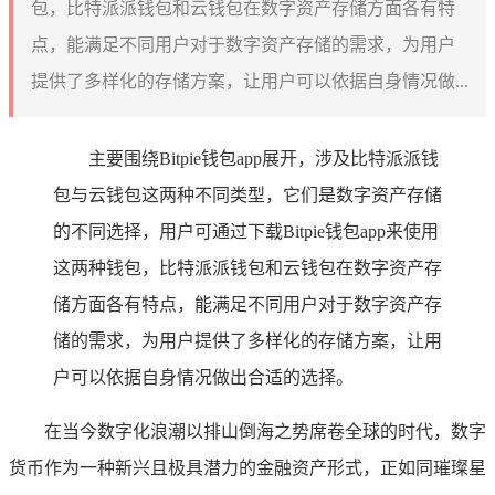
包，比特派派钱包和云钱包在数字资产存储方面各有特
点，能满足不同用户对于数字资产存储的需求，为用户
提供了多样化的存储方案，让用户可以依据自身情况做...
主要围绕Bitpie钱包app展开，涉及比特派派钱
包与云钱包这两种不同类型，它们是数字资产存储
的不同选择，用户可通过下载Bitpie钱包app来使用
这两种钱包，比特派派钱包和云钱包在数字资产存
储方面各有特点，能满足不同用户对于数字资产存
储的需求，为用户提供了多样化的存储方案，让用
户可以依据自身情况做出合适的选择。
在当今数字化浪潮以排山倒海之势席卷全球的时代，数字
货币作为一种新兴且极具潜力的金融资产形式，正如同璀璨星