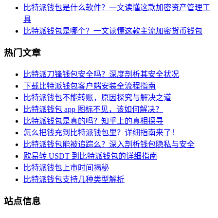
比特派钱包是什么软件？一文读懂这款加密资产管理工
具
比特派钱包是哪个？一文读懂这款主流加密货币钱包
热门文章
比特派刀锋钱包安全吗？深度剖析其安全状况
下载比特派钱包客户端安装全流程指南
比特派钱包不能转账，原因探究与解决之道
比特派钱包 app 图标不见，该如何解决？
比特派钱包是真的吗？知乎上的真相探寻
怎么把钱充到比特派钱包里？详细指南来了！
比特派钱包能被追踪么？深入剖析钱包隐私与安全
欧易转 USDT 到比特派钱包的详细指南
比特派钱包上市时间揭秘
比特派钱包支持几种类型解析
站点信息