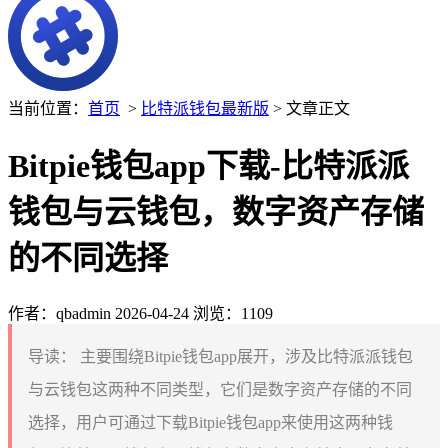
当前位置：
首页
>
比特派钱包最新版
> 文章正文
Bitpie钱包app下载-比特派派
钱包与云钱包，数字资产存储
的不同选择
作者：qbadmin
2026-04-24
浏览：1109
导读：
主要围绕Bitpie钱包app展开，涉及比特派派钱包
与云钱包这两种不同类型，它们是数字资产存储的不同
选择，用户可通过下载Bitpie钱包app来使用这两种钱