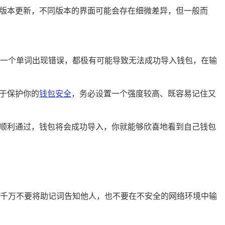
行版本更新，不同版本的界面可能会存在细微差异，但一般而
一个单词出现错误，都极有可能导致无法成功导入钱包，在输
于保护你的
钱包安全
，务必设置一个强度较高、既容易记住又
证顺利通过，钱包将会成功导入，你就能够欣喜地看到自己钱包
千万不要将助记词告知他人，也不要在不安全的网络环境中输