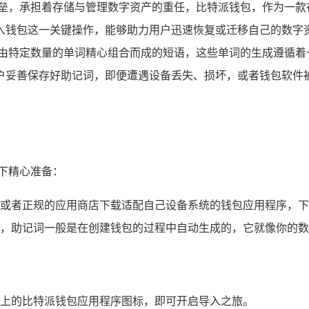
堡垒，承担着存储与管理数字资产的重任，比特派钱包，作为一款
入钱包这一关键操作，能够助力用户迅速恢复或迁移自己的数字
是由特定数量的单词精心组合而成的短语，这些单词的生成遵循着
户妥善保存好助记词，即便遭遇设备丢失、损坏，或者钱包软件
下精心准备：
或者正规的应用商店下载适配自己设备系统的钱包应用程序，下
，助记词一般是在创建钱包的过程中自动生成的，它就像你的数
上的比特派钱包应用程序图标，即可开启导入之旅。