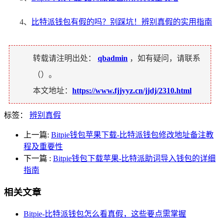
4、
比特派钱包有假的吗？别踩坑！辨别真假的实用指南
转载请注明出处：
qbadmin
，如有疑问，请联系
（
）。
本文地址：
https://www.fjjyyz.cn/jjdj/2310.html
标签：
辨别真假
上一篇:
Bitpie钱包苹果下载-比特派钱包修改地址备注教
程及重要性
下一篇
:
Bitpie钱包下载苹果-比特派助词导入钱包的详细
指南
相关文章
Bitpie-比特派钱包怎么看真假，这些要点需掌握