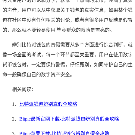
有大量用户的讨论和分享，就像一个热闹的集市，充满了真实
的声音，用户可以从中获取关于钱包的真实信息，如果某个钱
包在社区中没有任何相关的讨论，或者有很多用户反映是假冒
的，那么就不要轻易使用,毕竟群众的眼睛是雪亮的。
辨别比特派钱包的真假需要从多个方面进行综合判断，就
像一场全面的考试，每一个环节都至关重要，用户在使用数字
货币钱包时，一定要保持警惕，仔细甄别，如同守护自己的生
命一般确保自己的数字资产安全。
相关阅读：
1、
比特派钱包辨别真假全攻略
2、
Bitpie最新官网下载-比特派钱包辨别真假全攻略
3、
Bitpie苹果下载-比特派钱包辨别真假全攻略