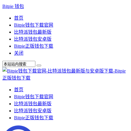
Bitpie 钱包
首页
Bitpie钱包下载官网
比特派钱包最新版
比特派钱包安卓版
Bitpie正版钱包下载
关闭
首页
Bitpie钱包下载官网
比特派钱包最新版
比特派钱包安卓版
Bitpie正版钱包下载