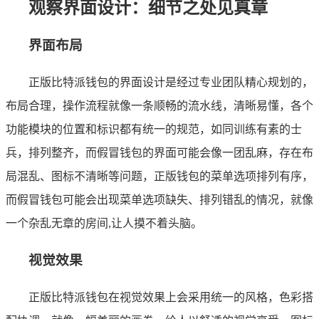
观察界面设计：细节之处见真章
界面布局
正版比特派钱包的界面设计是经过专业团队精心规划的，
布局合理，操作流程就像一条顺畅的流水线，清晰易懂，各个
功能模块的位置和标识都有统一的规范，如同训练有素的士
兵，排列整齐，而假冒钱包的界面可能会像一团乱麻，存在布
局混乱、图标不清晰等问题，正版钱包的菜单选项排列有序，
而假冒钱包可能会出现菜单选项缺失、排列错乱的情况，就像
一个杂乱无章的房间,让人摸不着头脑。
视觉效果
正版比特派钱包在视觉效果上会采用统一的风格，色彩搭