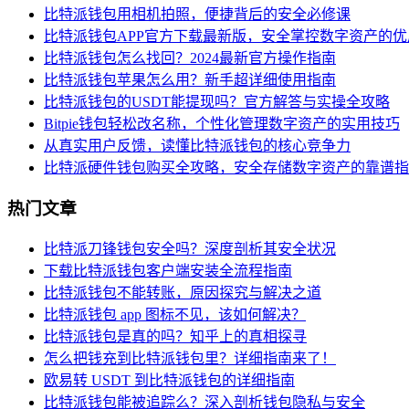
比特派钱包用相机拍照，便捷背后的安全必修课
比特派钱包APP官方下载最新版，安全掌控数字资产的优
比特派钱包怎么找回？2024最新官方操作指南
比特派钱包苹果怎么用？新手超详细使用指南
比特派钱包的USDT能提现吗？官方解答与实操全攻略
Bitpie钱包轻松改名称，个性化管理数字资产的实用技巧
从真实用户反馈，读懂比特派钱包的核心竞争力
比特派硬件钱包购买全攻略，安全存储数字资产的靠谱指
热门文章
比特派刀锋钱包安全吗？深度剖析其安全状况
下载比特派钱包客户端安装全流程指南
比特派钱包不能转账，原因探究与解决之道
比特派钱包 app 图标不见，该如何解决？
比特派钱包是真的吗？知乎上的真相探寻
怎么把钱充到比特派钱包里？详细指南来了！
欧易转 USDT 到比特派钱包的详细指南
比特派钱包能被追踪么？深入剖析钱包隐私与安全