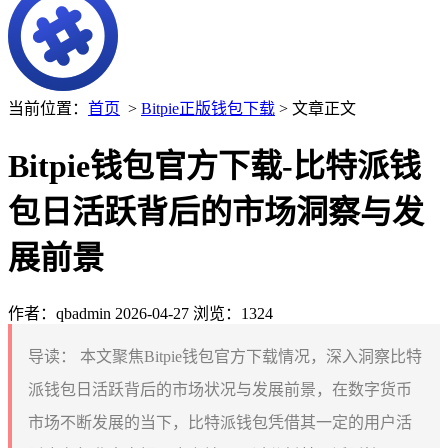
当前位置：
首页
>
Bitpie正版钱包下载
> 文章正文
Bitpie钱包官方下载-比特派钱
包日活跃背后的市场洞察与发
展前景
作者：qbadmin
2026-04-27
浏览：1324
导读：
本文聚焦Bitpie钱包官方下载情况，深入洞察比特
派钱包日活跃背后的市场状况与发展前景，在数字货币
市场不断发展的当下，比特派钱包凭借其一定的用户活