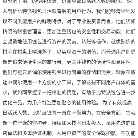
重影响了用户的使用体验，进而导致日活跃人数的降低。 深
入剖析比特派钱包日活跃背后的用户行为，我们能够清晰地发
现不同类型用户的鲜明特点，对于专业投资者而言，他们犹如
精明的财富管理者，更加注重钱包的安全性和交易功能，他们
会频繁地使用钱包进行资产的买卖、转账等操作，就像熟练的
棋手在棋盘上精准落子，以实现资产的增值，而普通用户则更
像是追求便捷生活的旅行者，更关注钱包的便捷性和易用性，
他们可能只是偶尔使用钱包进行简单的存储和消费，就像在旅
途中偶尔使用一个方便的小工具，了解这些不同用户群体的需
求，就如同掌握了一把精准的钥匙，有助于比特派钱包进一步
优化产品，为用户打造更加贴心的使用体验。 为了有效提高
日活跃人数，比特派钱包一直在不懈努力，在安全方面，它就
像一位严谨的守护者，持续加大技术研发投入，采用先进的加
密算法和多重验证机制，为用户资产的安全保驾护航，在功能