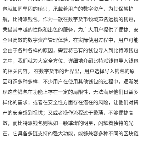
包就如同坚固的船只，承载着用户的数字资产，为其保驾护
航，比特派钱包，作为一款在数字货币领域声名远扬的钱包，
凭借其卓越的性能和出色的服务，为广大用户提供了便捷、安
全且高效的数字资产管理体验，在实际使用过程中，用户可能
会由于各种各样的原因，需要将已有的钱包导入到比特派钱包
之中，我们就为大家全方位、详细地介绍比特派钱包导入钱包
的相关内容。 在数字货币的世界里，用户选择导入钱包的原
因可谓多种多样，不少用户在使用其他钱包的过程中，逐渐发
现这些钱包在功能上存在一定的局限性，无法满足他们日益多
样化的需求；或者在安全性方面存在潜在的风险，让他们对资
产的安全感到担忧；又或者操作流程过于繁琐，不够便捷高
效，而比特派钱包则犹如一颗璀璨的明星，闪耀着独特的光
芒，它具备多链支持的强大功能，能够兼容多种不同的区块链