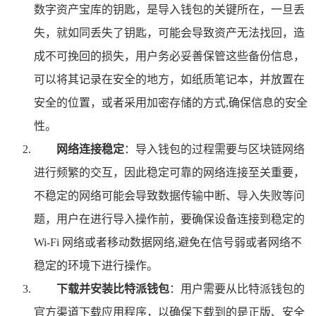
数字资产宝库的钥匙，是导入钱包的关键所在，一旦丢
失，就如同丢失了钥匙，可能会导致资产无法找回，造
成不可挽回的损失，用户务必妥善保管这些备份信息，
可以将其记录在安全的地方，如纸质笔记本，并放置在
安全的位置，或者采用加密存储的方式,确保信息的安全
性。
网络连接稳定
：导入钱包的过程需要与区块链网络
进行频繁的交互，因此稳定可靠的网络连接至关重要，
不稳定的网络可能会导致数据传输中断、导入失败等问
题，用户在进行导入操作前，要确保设备连接到稳定的
Wi-Fi 网络或者移动数据网络,避免在信号弱或者网络不
稳定的环境下进行操作。
下载并安装比特派钱包
：用户需要从比特派钱包的
官方渠道下载应用程序，以确保下载到的是正版、安全