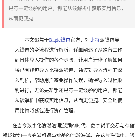
是有一定经验的用户，都能从该解析中获取实用信息，
从而更便捷...
本文聚焦于
Bitpie钱包
官方，对
比特
派钱包导
入钱包的全流程进行解析，详细阐述了从准备工作
到具体导入操作的各个步骤，让用户清晰了解如何
将已有钱包导入比特派钱包，通过对导入流程的深
入剖析，帮助用户避免操作失误，确保导入过程顺
利进行，无论是新手还是有一定经验的用户，都能
从该解析中获取实用信息，从而更便捷、安全地使
用比特派钱包进行资产管理。
在当今数字化浪潮汹涌澎湃的时代，数字货币交易与存储
领域犹如一片充满机遇与挑战的浩瀚海洋，在这片海洋中，钱