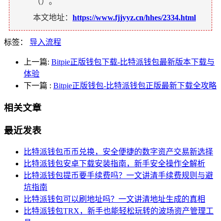
（
）。
本文地址：
https://www.fjjyyz.cn/hhes/2334.html
标签：
导入流程
上一篇:
Bitpie正版钱包下载-比特派钱包最新版本下载与
体验
下一篇
:
Bitpie正版钱包-比特派钱包正版最新下载全攻略
相关文章
最近发表
比特派钱包币币兑换，安全便捷的数字资产交易新选择
比特派钱包安卓下载安装指南，新手安全操作全解析
比特派钱包提币要手续费吗？一文讲清手续费规则与避
坑指南
比特派钱包可以刷地址吗？一文讲清地址生成的真相
比特派钱包TRX，新手也能轻松玩转的波场资产管理工