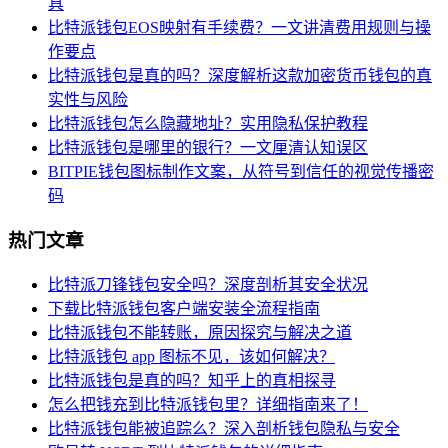
具
比特派钱包EOS映射有手续费？一文讲清费用规则与操
作要点
比特派钱包是真的吗？深度解析这款加密货币钱包的真
实性与风险
比特派钱包怎么隐藏地址？实用隐私保护教程
比特派钱包是哪里的银行？一文厘清认知误区
BITPIE钱包图标制作文案，从符号到信任的视觉传播密
码
热门文章
比特派刀锋钱包安全吗？深度剖析其安全状况
下载比特派钱包客户端安装全流程指南
比特派钱包不能转账，原因探究与解决之道
比特派钱包 app 图标不见，该如何解决？
比特派钱包是真的吗？知乎上的真相探寻
怎么把钱充到比特派钱包里？详细指南来了！
比特派钱包能被追踪么？深入剖析钱包隐私与安全