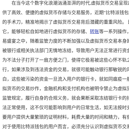
在当今这个数字化浪潮汹涌澎湃的时代,虚拟货币交易呈现
供了高效、便捷的虚拟货币存储与交易服务，近期“比特派钱
的手术刀，精准地揭示了虚拟货币交易背后潜藏的重重风险。
它，能够轻松自如地进行虚拟货币的存储、
转账
等一系列操作
易盛宴之中，随着监管力度的不断加强以及虚拟货币交易本身的
被银行或相关执法部门无情地冻结，导致用户无法正常进行资
为不法分子打开了一扇方便之门，使得它极易被这些心怀不轨
行，如果涉及到违法资金的交易，就很可能触动银行那敏锐的风
白，这些被污染的资金一旦流入用户的银行卡，就如同瘟疫一
拟货币的交易炒作，金融机构和支付机构也被明令禁止为虚拟
监管规定，履行自身的合规义务，就会果断采取冻结银行卡的
法正常使用，这不仅可能影响到用户的日常生活，如无法按时
要用户提供大量繁琐的证明材料，耗费大量的时间和精力，有
对于使用比特派钱包的用户而言，必须充分认识到虚拟货币交