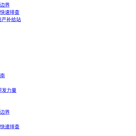
边界
快速排查
资产补给站
南
研发力量
边界
快速排查