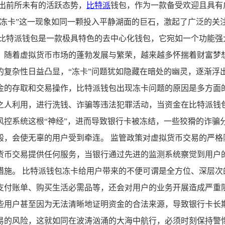
出前所未有的活跃态势，
比特派
钱包，作为一款备受欢迎且具有
包冻卡”这一现象如同一颗投入平静湖面的巨石，激起了广泛的关
 比特派钱包是一款极具特色的去中心化钱包，它宛如一个功能强
，随着虚拟货币市场的蓬勃发展与繁荣，越来越多怀揣着财富梦
复杂性日益凸显，“冻卡”问题犹如隐藏在暗处的幽灵，逐渐浮出
金的存取和交易操作，比特派钱包出现冻卡问题的原因是多方面
之人利用，进行洗钱、诈骗等违法犯罪活动，当资金在比特派钱
控系统这根“神经”，进而导致银行卡被冻结，一些狡猾的诈骗分
般，会使无辜的用户受到牵连。 监管政策对虚拟货币交易的严格
货币交易提供任何服务，当银行通过先进的监测系统察觉到用户
措施。 比特派钱包冻卡给用户带来的不便可谓是全方位、深层次
支付账单、购买生活必需品等，还会对用户的业务开展造成严重
些用户甚至因为无法清晰地证明资金的合法来源，导致银行卡长
易的风险，这就如同在波涛汹涌的大海中航行，必须时刻保持警