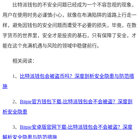
比特派钱包的不安全问题已经成为一个不容忽视的现象，
用户在使用时务必谨慎小心，就像在布满陷阱的道路上行走一
样，避免因钱包的安全问题而遭受不必要的损失，毕竟，在数
字货币的世界里，安全才是投资的基石，只有保障了安全，才
能在这个充满机遇与风险的领域中稳健前行。
相关阅读：
1、
比特派钱包会被盗币吗？深度剖析安全隐患与防范措
施
2、
Bitpie官方钱包下载-比特派钱包会不会被盗？深度剖
析安全隐患
3、
Bitpie安卓版官网下载-比特派钱包会不会被盗？深度
解析安全隐患与防范措施