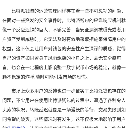
比特派钱包的运营管理同样存在着一些不可忽视的问题，
在面对一些突发的安全事件时，比特派钱包的应急响应机制就
像一个反应迟钝的巨人，不够完善，当安全漏洞被曝光或者用
户资产受到威胁时，它无法及时有效地采取措施来保障用户的
权益，这不仅会让用户对钱包的安全性产生深深的质疑，觉得
自己的资产如同置身于风雨飘摇的小舟之上，毫无安全感可
言，也会在一定程度上影响整个数字货币市场的稳定，就像一
颗不稳定的炸弹,随时可能引发市场的恐慌。
市场上众多用户的反馈也进一步证实了比特派钱包存在的
问题，不少用户在使用比特派钱包的过程中，遭遇了各种令人
头疼的状况，转账延迟就像是一场漫长的等待，交易失败则如
同希望的破灭，这些情况时有发生，这不仅极大地影响了用户