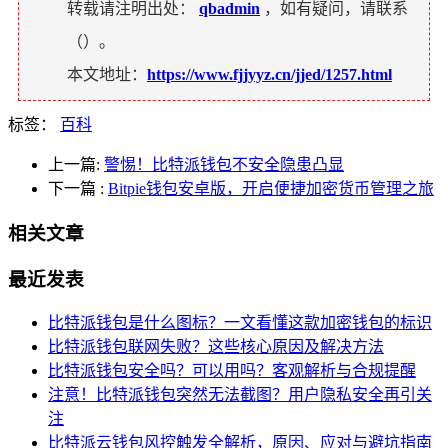
转载请注明出处：
qbadmin
，如有疑问，请联系
（
）。
本文地址：
https://www.fjjyyz.cn/jjed/1257.html
标签：
百科
上一篇:
警惕！比特派钱包不安全隐患凸显
下一篇
:
Bitpie钱包安卓版，开启便捷加密货币管理之旅
相关文章
最近发表
比特派钱包是什么图标？一文看懂这款加密钱包的标识
比特派钱包联网失败？这些核心原因及解决方法
比特派钱包安全吗？可以用吗？客观解析与合规提醒
注意！比特派钱包突然无法截图？用户隐私安全再引关
注
比特派云钱包风控触发全解析，原因、应对与避坑指南