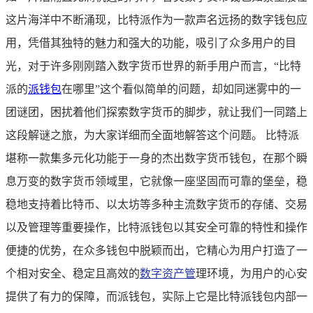
这片海洋中不断涌现，比特派作为一款声名远扬的数字钱包应
用，凭借其独特的魅力和强大的功能，吸引了众多用户的目
光，对于许多刚刚踏入数字货币世界的新手用户而言，“比特
派的
派钱包
在哪里”这个看似简单的问题，却如同迷雾中的一
团谜团，困扰着他们探索数字货币的脚步，就让我们一同踏上
这段解谜之旅，为大家详细而全面地解答这个问题。 比特派
堪称一款集多元化功能于一身的杰出数字货币钱包，在那个瞬
息万变的数字货币领域里，它就像一座坚固而可靠的堡垒，稳
稳地支持着比特币、以太坊等多种主流数字货币的存储、交易
以及管理等重要操作，比特派钱包以其安全可靠的特性和操作
便捷的优势，在众多钱包中脱颖而出，它精心为用户打造了一
个相对安全、稳定且高效的
数字资产管
理环境，为用户的心安
提供了有力的保障，而派钱包，实际上它是比特派钱包内部一