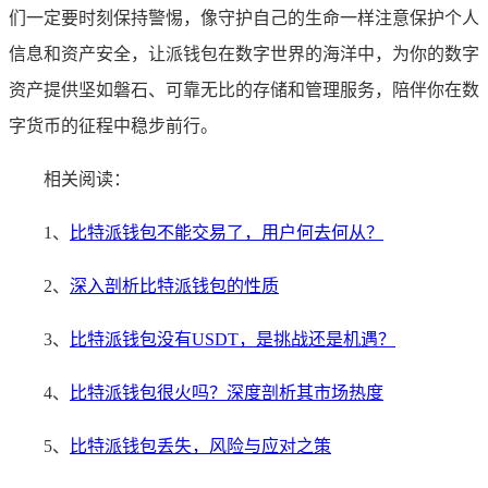
们一定要时刻保持警惕，像守护自己的生命一样注意保护个人
信息和资产安全，让派钱包在数字世界的海洋中，为你的数字
资产提供坚如磐石、可靠无比的存储和管理服务，陪伴你在数
字货币的征程中稳步前行。
相关阅读：
1、
比特派钱包不能交易了，用户何去何从？
2、
深入剖析比特派钱包的性质
3、
比特派钱包没有USDT，是挑战还是机遇？
4、
比特派钱包很火吗？深度剖析其市场热度
5、
比特派钱包丢失，风险与应对之策