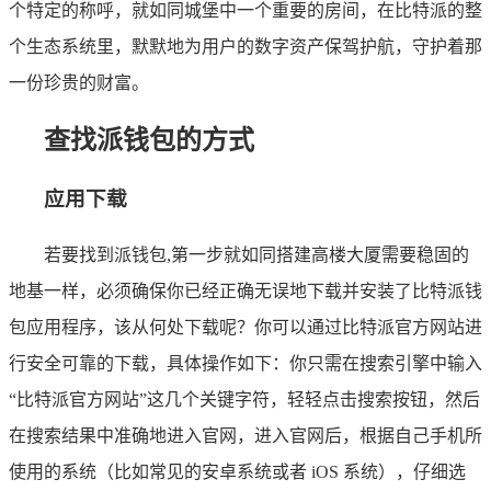
个特定的称呼，就如同城堡中一个重要的房间，在比特派的整
个生态系统里，默默地为用户的数字资产保驾护航，守护着那
一份珍贵的财富。
查找派钱包的方式
应用下载
若要找到派钱包,第一步就如同搭建高楼大厦需要稳固的
地基一样，必须确保你已经正确无误地下载并安装了比特派钱
包应用程序，该从何处下载呢？你可以通过比特派官方网站进
行安全可靠的下载，具体操作如下：你只需在搜索引擎中输入
“比特派官方网站”这几个关键字符，轻轻点击搜索按钮，然后
在搜索结果中准确地进入官网，进入官网后，根据自己手机所
使用的系统（比如常见的安卓系统或者 iOS 系统），仔细选