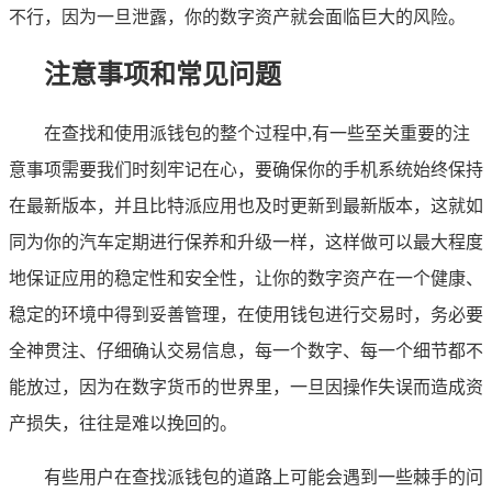
不行，因为一旦泄露，你的数字资产就会面临巨大的风险。
注意事项和常见问题
在查找和使用派钱包的整个过程中,有一些至关重要的注
意事项需要我们时刻牢记在心，要确保你的手机系统始终保持
在最新版本，并且比特派应用也及时更新到最新版本，这就如
同为你的汽车定期进行保养和升级一样，这样做可以最大程度
地保证应用的稳定性和安全性，让你的数字资产在一个健康、
稳定的环境中得到妥善管理，在使用钱包进行交易时，务必要
全神贯注、仔细确认交易信息，每一个数字、每一个细节都不
能放过，因为在数字货币的世界里，一旦因操作失误而造成资
产损失，往往是难以挽回的。
有些用户在查找派钱包的道路上可能会遇到一些棘手的问