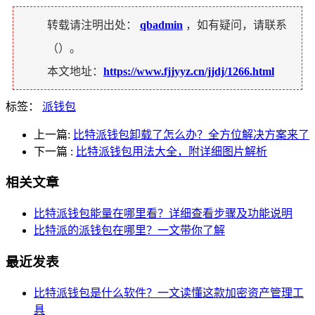
转载请注明出处：
qbadmin
，如有疑问，请联系
（
）。
本文地址：
https://www.fjjyyz.cn/jjdj/1266.html
标签：
派钱包
上一篇:
比特派钱包卸载了怎么办？全方位解决方案来了
下一篇
:
比特派钱包用法大全，附详细图片解析
相关文章
比特派钱包能量在哪里看？详细查看步骤及功能说明
比特派的派钱包在哪里？一文带你了解
最近发表
比特派钱包是什么软件？一文读懂这款加密资产管理工
具