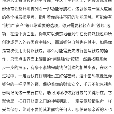
将进入比特派钱包的主界面，在这个主界面上，你会发现其底
部通常会整齐地排列着一排功能导航栏，这就像是一座大厦里
的各个楼层指示牌，指引着你前往不同的功能区域，可能会有
“钱包”“资产”等非常重要的选项，你只需要轻轻点击“钱包”选
项，在这个页面里，你就可以清楚地看到你在比特派钱包中所
创建或导入的各类数字钱包，而派钱包自然也在其中，如果你
是首次使用比特派钱包，那么可能需要先进行创建钱包的操
作，只需点击界面上醒目的“创建钱包”按钮，然后按照系统一
步一步的提示，有条不紊地完成钱包创建的相关步骤，在这个
过程中，一定要认真仔细地设置好强密码，这个密码就像是你
钱包的一把坚固的锁，保护着你的财富安全，千万不能忽视备
份助记词这一重要信息，助记词堪称恢复钱包的关键所在，它
就像是一把打开财富之门的神秘钥匙，一定要像珍惜生命一样
妥善保存，绝对不要将其泄露给任何人，哪怕是最亲近的人也