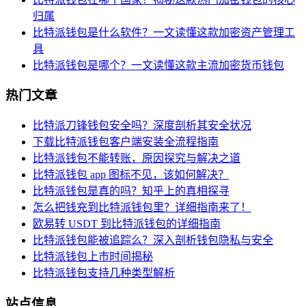
归属
比特派钱包是什么软件？一文读懂这款加密资产管理工
具
比特派钱包是哪个？一文读懂这款主流加密货币钱包
热门文章
比特派刀锋钱包安全吗？深度剖析其安全状况
下载比特派钱包客户端安装全流程指南
比特派钱包不能转账，原因探究与解决之道
比特派钱包 app 图标不见，该如何解决？
比特派钱包是真的吗？知乎上的真相探寻
怎么把钱充到比特派钱包里？详细指南来了！
欧易转 USDT 到比特派钱包的详细指南
比特派钱包能被追踪么？深入剖析钱包隐私与安全
比特派钱包上市时间揭秘
比特派钱包支持几种类型解析
站点信息