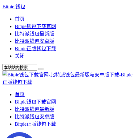
Bitpie 钱包
首页
Bitpie钱包下载官网
比特派钱包最新版
比特派钱包安卓版
Bitpie正版钱包下载
关闭
首页
Bitpie钱包下载官网
比特派钱包最新版
比特派钱包安卓版
Bitpie正版钱包下载