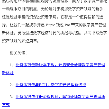
贴心的用户体验和顺应趋势的发展理念，成为了数字资产领域
一颗耀眼夺目的明星，无论是对于初涉数字资产领域的新手，
还是经验丰富的资深投资者来说，它都是一个值得信赖的选
择，让我们一起携手开启 Bitpie 钱包 Pro 带来的数字资产管理
新体验，勇敢迎接数字经济时代的挑战与机遇，共同书写数字
资产领域的辉煌篇章。
相关阅读：
1、
比特派钱包新版本下载，开启安全便捷数字资产管理
新体验
2、
比特派钱包与BCH，数字资产管理新选择
3、
比特派钱包注册流程视频，解锁便捷数字资产管理新
方式