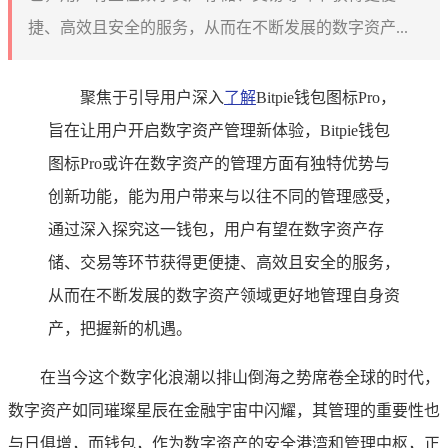
捷、高效且安全的服务，从而在不断发展的数字资产...
聚焦于引导用户深入
了解
Bitpie钱包图标Pro，
旨在让用户开启数字资产管理新体验，Bitpie钱包
图标Pro或许在数字资产的管理方面有独特优势与
创新功能，能为用户带来与以往不同的管理感受，
通过深入探究这一钱包，用户有望在数字资产存
储、交易等环节获得更便捷、高效且安全的服务，
从而在不断发展的数字资产领域更好地管理自身资
产，把握新的机遇。
在当今这个数字化浪潮以排山倒海之势席卷全球的时代，
数字资产如同璀璨星辰在金融宇宙中闪耀，其管理的重要性也
与日俱增，而钱包，作为数字资产的安全港湾和管理中枢，正