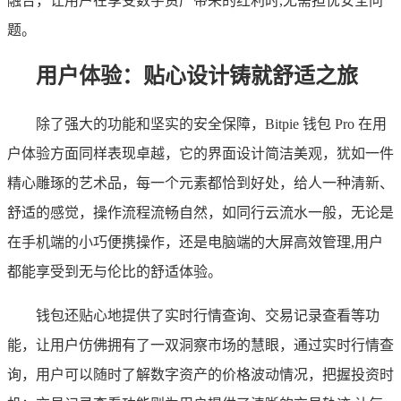
融合，让用户在享受数字资产带来的红利时,无需担忧安全问
题。
用户体验：贴心设计铸就舒适之旅
除了强大的功能和坚实的安全保障，Bitpie 钱包 Pro 在用
户体验方面同样表现卓越，它的界面设计简洁美观，犹如一件
精心雕琢的艺术品，每一个元素都恰到好处，给人一种清新、
舒适的感觉，操作流程流畅自然，如同行云流水一般，无论是
在手机端的小巧便携操作，还是电脑端的大屏高效管理,用户
都能享受到无与伦比的舒适体验。
钱包还贴心地提供了实时行情查询、交易记录查看等功
能，让用户仿佛拥有了一双洞察市场的慧眼，通过实时行情查
询，用户可以随时了解数字资产的价格波动情况，把握投资时