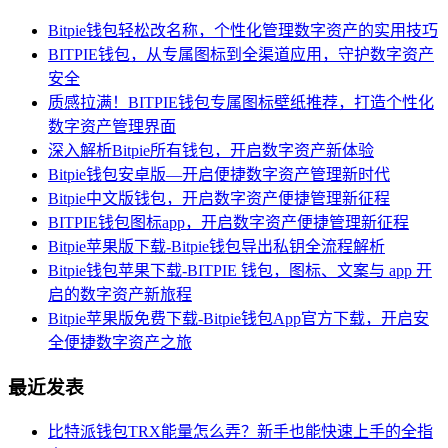
Bitpie钱包轻松改名称，个性化管理数字资产的实用技巧
BITPIE钱包，从专属图标到全渠道应用，守护数字资产
安全
质感拉满！BITPIE钱包专属图标壁纸推荐，打造个性化
数字资产管理界面
深入解析Bitpie所有钱包，开启数字资产新体验
Bitpie钱包安卓版—开启便捷数字资产管理新时代
Bitpie中文版钱包，开启数字资产便捷管理新征程
BITPIE钱包图标app，开启数字资产便捷管理新征程
Bitpie苹果版下载-Bitpie钱包导出私钥全流程解析
Bitpie钱包苹果下载-BITPIE 钱包，图标、文案与 app 开
启的数字资产新旅程
Bitpie苹果版免费下载-Bitpie钱包App官方下载，开启安
全便捷数字资产之旅
最近发表
比特派钱包TRX能量怎么弄？新手也能快速上手的全指