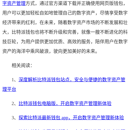
字资产管理
方式，通过官方渠道下载并正确使用网页版钱包，
用户可以更加轻松自如地管理自己的数字资产，尽情享受数字
经济带来的红利，在未来，随着数字资产市场的不断发展和壮
大，比特派钱包也将不断升级和完善，就像一艘不断进化的科
技巨轮，为用户提供更加优质、高效的服务，陪伴用户在数字
资产的海洋中乘风破浪，驶向更加美好的未来。
相关阅读：
1、
深度解析比特派钱包站点，安全与便捷的数字资产管
理平台
2、
比特派钱包电脑版，开启数字资产管理新体验
3、
探索比特派最新钱包 app，开启数字资产管理新体验