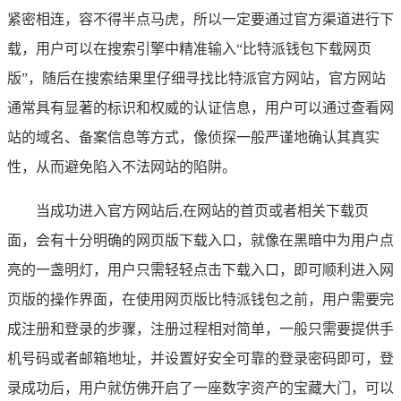
紧密相连，容不得半点马虎，所以一定要通过官方渠道进行下
载，用户可以在搜索引擎中精准输入“比特派钱包下载网页
版”，随后在搜索结果里仔细寻找比特派官方网站，官方网站
通常具有显著的标识和权威的认证信息，用户可以通过查看网
站的域名、备案信息等方式，像侦探一般严谨地确认其真实
性，从而避免陷入不法网站的陷阱。
当成功进入官方网站后,在网站的首页或者相关下载页
面，会有十分明确的网页版下载入口，就像在黑暗中为用户点
亮的一盏明灯，用户只需轻轻点击下载入口，即可顺利进入网
页版的操作界面，在使用网页版比特派钱包之前，用户需要完
成注册和登录的步骤，注册过程相对简单，一般只需要提供手
机号码或者邮箱地址，并设置好安全可靠的登录密码即可，登
录成功后，用户就仿佛开启了一座数字资产的宝藏大门，可以