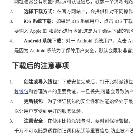
网址通常会有明显的标识和认证信息，就像一个清晰的路
选择下载方式
：在官方网站上，会提供针对不同操作系统
iOS 系统下载
：如果是 iOS 系统用户，点击 iOS 
要输入 Apple ID 和密码进行验证,这是为了确保下载的
Android 系统下载
：对于 Android 系统用户，点
是因为 Android 系统为了保障用户安全，默认会限制
下载后的注意事项
创建或导入钱包
：下载安装完成后，打开比特派钱包
复钱包
和管理资产的重要凭证，一旦丢失,可能会导致资
更新钱包
：为了保证钱包的安全性和性能始终处于最
以让用户享受到更好的服务体验。
注意安全
：在使用比特派钱包时，要时刻保持警惕，注
千万不可以随意透露助记词和私钥等重要信息,防止被不