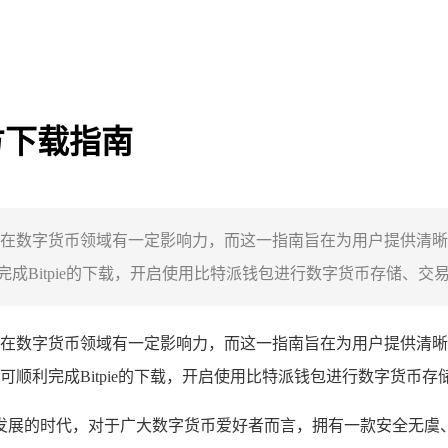
官方下载指南
在数字货币领域有一定影响力，而这一指南旨在为用户提供清晰
Bitpie的下载，开启使用比特派钱包进行数字货币存储、交易
在数字货币领域有一定影响力，而这一指南旨在为用户提供清晰
顺利完成Bitpie的下载，开启使用比特派钱包进行数字货币
发展的时代，对于广大数字货币爱好者而言，拥有一款安全无虞