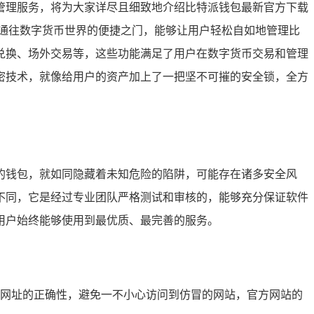
管理服务，将为大家详尽且细致地介绍比特派钱包最新官方下载
通往数字货币世界的便捷之门，能够让用户轻松自如地管理比
兑换、场外交易等，这些功能满足了用户在数字货币交易和管理
密技术，就像给用户的资产加上了一把坚不可摧的安全锁，全方
的钱包，就如同隐藏着未知危险的陷阱，可能存在诸多安全风
不同，它是经过专业团队严格测试和审核的，能够充分保证软件
用户始终能够使用到最优质、最完善的服务。
网址的正确性，避免一不小心访问到仿冒的网站，官方网站的