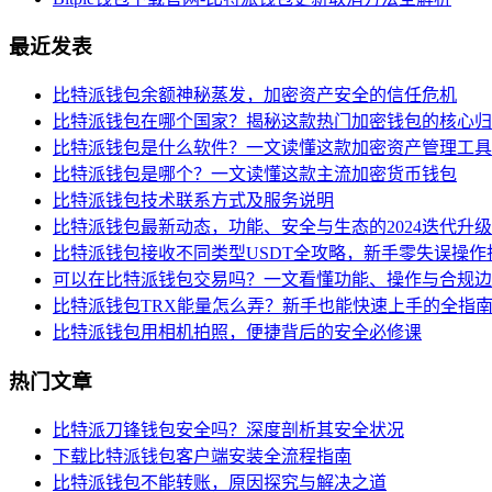
最近发表
比特派钱包余额神秘蒸发，加密资产安全的信任危机
比特派钱包在哪个国家？揭秘这款热门加密钱包的核心归
比特派钱包是什么软件？一文读懂这款加密资产管理工具
比特派钱包是哪个？一文读懂这款主流加密货币钱包
比特派钱包技术联系方式及服务说明
比特派钱包最新动态，功能、安全与生态的2024迭代升级
比特派钱包接收不同类型USDT全攻略，新手零失误操作
可以在比特派钱包交易吗？一文看懂功能、操作与合规边
比特派钱包TRX能量怎么弄？新手也能快速上手的全指
比特派钱包用相机拍照，便捷背后的安全必修课
热门文章
比特派刀锋钱包安全吗？深度剖析其安全状况
下载比特派钱包客户端安装全流程指南
比特派钱包不能转账，原因探究与解决之道