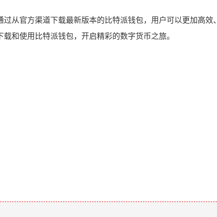
通过从官方渠道下载最新版本的比特派钱包，用户可以更加高效
下载和使用比特派钱包，开启精彩的数字货币之旅。
。