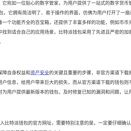
，它宛如一位贴心的数字管家，为用户提供了一站式的数字货币
钱包，它拥有简洁明了、易于操作的界面，仿佛为用户打开了一扇
像一个功能齐全的百宝箱，还提供了丰富多样的功能，例如币币
中找到适合自己的应用场景，比特派钱包采用了先进且严密的加
。
保障自身权益和
资产安全
的关键且重要的步骤，非官方渠道下载
用户信息，给用户带来巨大的损失，而从官方渠道下载的钱包则
时为用户提供最新版本的钱包，及时修复已知的漏洞和问题，让
入比特派钱包的官方网址，需要特别注意的是，一定要仔细确认