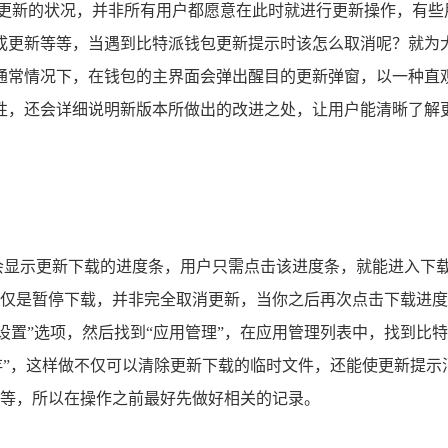
示更新的状况，并非所有用户都愿意在此时就进行更新操作，有
成更新等等，当遇到比特派钱包更新提示时该怎么取消呢？就为大
通常情况下，在钱包的主界面会弹出醒目的更新弹窗，以一种直
性，还会详细说明新版本所做出的改进之处，让用户能清晰了解
显示更新下载的进度条，用户只需点击该进度条，就能进入下载
仅是暂停下载，并非完全取消更新，当你之后再次点击下载进度
设置”选项，然后找到“应用管理”，在应用管理列表中，找到比
缓存”，这样做不仅可以清除更新下载的临时文件，还能使更新提
等，所以在操作之前最好先做好相关的记录。