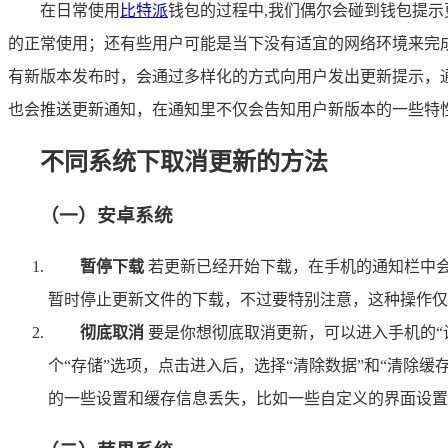
在日常使用
比特派
钱包的过程中,我们偶尔会碰到钱包提
的正常使用；还有些用户可能是当下没有适宜的网络环境来完
有新版本发布时，会通过多样化的方式向用户发出更新提示，
也会推送更新通知，在通知里不仅会告知用户新版本的一些特
不同系统下取消更新的方法
（一）安卓系统
暂停下载
若更新已经开始下载，在手机的通知栏中会
暂时停止更新文件的下载，不过要特别注意，这种操作仅
彻底取消
要是你想彻底取消更新，可以进入手机的“
个“存储”选项，点击进入后，选择“清除数据”和“清除
的一些设置和缓存信息丢失，比如一些自定义的界面设置