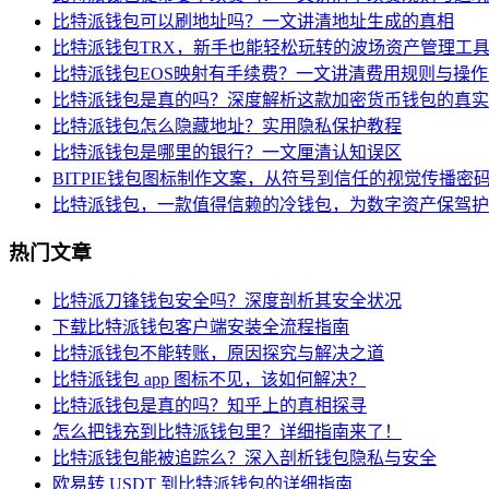
比特派钱包可以刷地址吗？一文讲清地址生成的真相
比特派钱包TRX，新手也能轻松玩转的波场资产管理工
比特派钱包EOS映射有手续费？一文讲清费用规则与操
比特派钱包是真的吗？深度解析这款加密货币钱包的真实
比特派钱包怎么隐藏地址？实用隐私保护教程
比特派钱包是哪里的银行？一文厘清认知误区
BITPIE钱包图标制作文案，从符号到信任的视觉传播密
比特派钱包，一款值得信赖的冷钱包，为数字资产保驾护
热门文章
比特派刀锋钱包安全吗？深度剖析其安全状况
下载比特派钱包客户端安装全流程指南
比特派钱包不能转账，原因探究与解决之道
比特派钱包 app 图标不见，该如何解决？
比特派钱包是真的吗？知乎上的真相探寻
怎么把钱充到比特派钱包里？详细指南来了！
比特派钱包能被追踪么？深入剖析钱包隐私与安全
欧易转 USDT 到比特派钱包的详细指南