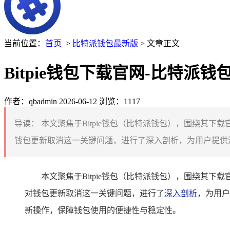
当前位置：
首页
>
比特派钱包最新版
> 文章正文
Bitpie钱包下载官网-比特派
作者：qbadmin
2026-06-12
浏览：1117
导读：
本文聚焦于Bitpie钱包（比特派钱包），围绕其下
钱包更新取消这一关键问题，进行了深入剖析，为用户提供清
本文聚焦于Bitpie钱包（比特派钱包），围绕其下载
对钱包更新取消这一关键问题，进行了
深入剖析
，为用户
新操作，保障钱包使用的便捷性与稳定性。