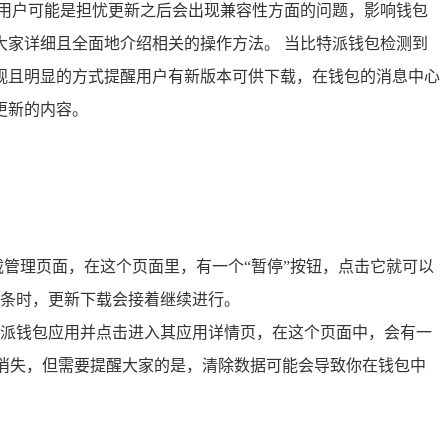
些用户可能是担忧更新之后会出现兼容性方面的问题，影响钱包
家详细且全面地介绍相关的操作方法。 当比特派钱包检测到
观且明显的方式提醒用户有新版本可供下载，在钱包的消息中心
更新的内容。
管理页面，在这个页面里，有一个“暂停”按钮，点击它就可以
条时，更新下载会接着继续进行。
特派钱包应用并点击进入其应用详情页，在这个页面中，会有一
示消失，但需要提醒大家的是，清除数据可能会导致你在钱包中