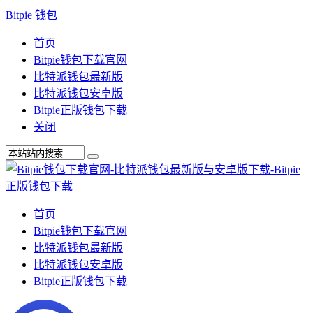
Bitpie 钱包
首页
Bitpie钱包下载官网
比特派钱包最新版
比特派钱包安卓版
Bitpie正版钱包下载
关闭
首页
Bitpie钱包下载官网
比特派钱包最新版
比特派钱包安卓版
Bitpie正版钱包下载