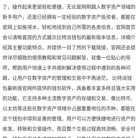
了，操作起来更是轻松便捷，无论是刚刚踏入数字资产领域的
新手用户，还是已经拥有一定经验的数字资产投资者，都能在
官网上如鱼得水，轻松地找到自己所需的各类信息，官网首页
会以清晰直观的方式展示比特派钱包的最新版本信息，详细介
绍其主要功能特点，并提供一目了然的下载链接，官网还会提
供详尽细致的使用教程和常见问题解答，就像一位贴心的导
师，帮助用户快速上手并顺利解决使用过程中遇到的各种问
题，让用户在数字资产的管理和交易中不再迷茫。 比特派钱
包最新版官网所提供的钱包软件，具备着丰富多样且强大实用
的功能，它支持多种主流数字资产的存储和交易，像比特币、
以太坊等这些在数字资产领域中占据重要地位的币种，都能在
这个钱包中得到妥善的管理，用户可以方便快捷地进行资产的
收发、转账和交易操作，而且整个交易过程高效流畅、安全可