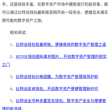
手，还是经验丰富、在数字资产市场中摸爬滚打的投资者，都
可以通过比特派钱包最新版官网开启一段安全、便捷且充满无
限可能的数字资产之旅。
相关阅读：
1、
比特派钱包批量转账，便捷高效的数字资产管理之道
2、
BITPIE钱包图标素材图片，开启数字资产管理的视觉
之门
3、
比特派钱包价格提醒，为数字资产管理保驾护航
4、
比特派安卓钱包，开启数字资产便捷管理新时代
5、
比特派全币种多重签名钱包，数字资产安全与便捷管
理的新选择