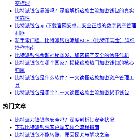
案梳理
比特派钱包靠谱吗？深度解析这款主流加密钱包的真实
可靠性
比特派钱包app下载官网安卓，安全正版的数字资产管理
利器
新手零门槛，比特派钱包添加BCH（比特币现金）详细
操作指南
比特派钱包余额神秘蒸发，加密资产安全的信任危机
比特派钱包在哪个国家？揭秘这款热门加密钱包的核心
归属
比特派钱包是什么软件？一文读懂这款加密资产管理工
具
比特派钱包是哪个？一文读懂这款主流加密货币钱包
热门文章
比特派刀锋钱包安全吗？深度剖析其安全状况
下载比特派钱包客户端安装全流程指南
比特派钱包不能转账，原因探究与解决之道