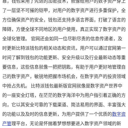
靠，钱包采用了先进的加密技术，就像给用户的数字资产穿上
了一层坚不可摧的铠甲，对用户的数字资产进行多重保护，全
方位确保资产的安全，钱包还支持多语言界面，打破了语言的
障碍，方便全球不同地区的用户使用，真正实现了数字资产的
全球化管理。 官网还会如同一位尽职尽责的信息传递者，及
时更新比特派钱包的相关动态和资讯，用户可以通过官网第一
时间了解到钱包的功能更新、安全升级以及行业最新动态等重
要信息，这些信息就像一把把钥匙，有助于用户更好地管理自
己的数字资产，敏锐地把握市场机会，在数字资产的投资领域
中抢占先机。 比特派钱包最新版官网就像是数字资产世界中
的一座安全灯塔，在茫茫的数字海洋中为用户指引着正确的方
向，它以其安全可靠的下载渠道、简洁易用的界面、丰富强大
的功能以及及时的信息更新，为用户提供了一个优质的
数字资
产管
理平台，无论是怀揣着梦想想要进入数字资产领域的新