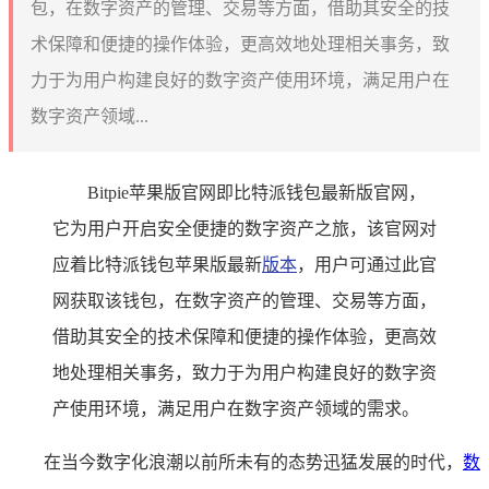
包，在数字资产的管理、交易等方面，借助其安全的技
术保障和便捷的操作体验，更高效地处理相关事务，致
力于为用户构建良好的数字资产使用环境，满足用户在
数字资产领域...
Bitpie苹果版官网即比特派钱包最新版官网，
它为用户开启安全便捷的数字资产之旅，该官网对
应着比特派钱包苹果版最新
版本
，用户可通过此官
网获取该钱包，在数字资产的管理、交易等方面，
借助其安全的技术保障和便捷的操作体验，更高效
地处理相关事务，致力于为用户构建良好的数字资
产使用环境，满足用户在数字资产领域的需求。
在当今数字化浪潮以前所未有的态势迅猛发展的时代，
数