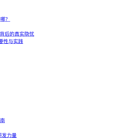
在哪？
财富背后的真实隐忧
重要性与实践
南
研发力量