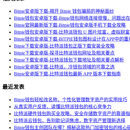
Bitpie安卓版下载-揭开 Bitpie 钱包骗局的神秘面纱
Bitpie钱包安卓版下载-Bitpie钱包网络连接很慢，问题出
Bitpie官网最新版下载-Bitpie钱包安卓版手机下载全攻略
Bitpie钱包安卓版下载-比特派钱包 U 图片炫富，虚拟
Bitpie钱包安卓版下载-BITPIE钱包图标设计在APP中的
Bitpie下载安卓版-比特派钱包正版下载安装全攻略
Bitpie下载安卓版-探寻比特派钱包网址及相关要点
Bitpie下载安卓版-比特派钱包下载地址及相关要点解析
Bitpie安卓版下载-比特派，冷钱包领域的可靠之选
Bitpie安卓版下载-比特派钱包最新 APP 版本下载指南
最近发表
Bitpie钱包轻松改名称，个性化管理数字资产的实用技巧
从真实用户反馈，读懂比特派钱包的核心竞争力
比特派硬件钱包购买全攻略，安全存储数字资产的靠谱指
比特派云钱包，告别助记词焦虑，数字资产管理新选择
Bitpie钱包主创团队在哪？揭秘这款热门加密钱包的核心