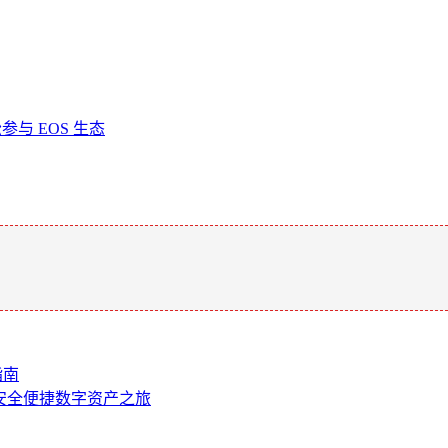
参与 EOS 生态
。
指南
启安全便捷数字资产之旅