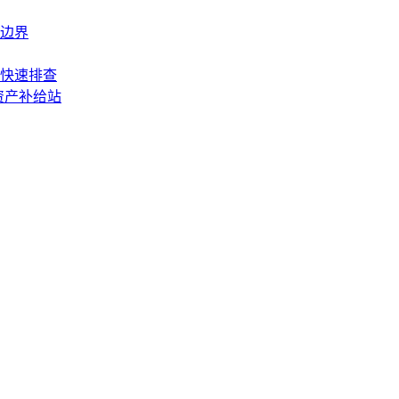
边界
快速排查
资产补给站