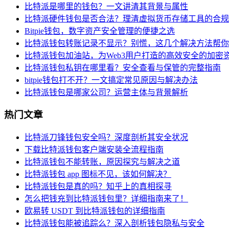
比特派是哪里的钱包？一文讲清其背景与属性
比特派硬件钱包是否合法？理清虚拟货币存储工具的合规
Bitpie钱包，数字资产安全管理的便捷之选
比特派钱包转账记录不显示？别慌，这几个解决方法帮你
比特派钱包加油站，为Web3用户打造的高效安全的加密
比特派钱包私钥在哪里看？安全查看与保管的完整指南
bitpie钱包打不开？一文搞定常见原因与解决办法
比特派钱包是哪家公司？运营主体与背景解析
热门文章
比特派刀锋钱包安全吗？深度剖析其安全状况
下载比特派钱包客户端安装全流程指南
比特派钱包不能转账，原因探究与解决之道
比特派钱包 app 图标不见，该如何解决？
比特派钱包是真的吗？知乎上的真相探寻
怎么把钱充到比特派钱包里？详细指南来了！
欧易转 USDT 到比特派钱包的详细指南
比特派钱包能被追踪么？深入剖析钱包隐私与安全