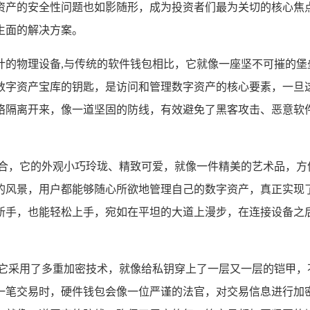
资产的安全性问题也如影随形，成为投资者们最为关切的核心焦
生面的解决方案。
计的物理设备,与传统的软件钱包相比，它就像一座坚不可摧的
数字资产宝库的钥匙，是访问和管理数字资产的核心要素，一旦这
络隔离开来，像一道坚固的防线，有效避免了黑客攻击、恶意软
结合，它的外观小巧玲珑、精致可爱，就像一件精美的艺术品，方
的风景，用户都能够随心所欲地管理自己的数字资产，真正实现了
新手，也能轻松上手，宛如在平坦的大道上漫步，在连接设备之
，它采用了多重加密技术，就像给私钥穿上了一层又一层的铠甲，
一笔交易时，硬件钱包会像一位严谨的法官，对交易信息进行加