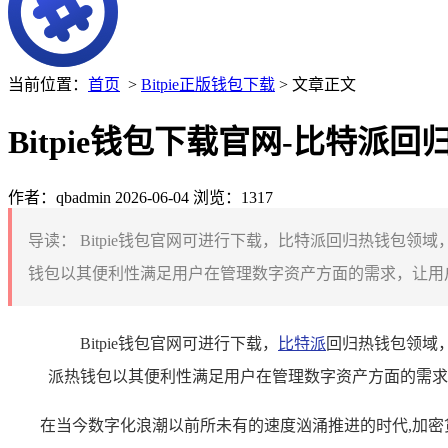
当前位置：
首页
>
Bitpie正版钱包下载
> 文章正文
Bitpie钱包下载官网-比特
作者：qbadmin
2026-06-04
浏览：1317
导读：
Bitpie钱包官网可进行下载，比特派回归热钱包
钱包以其便利性满足用户在管理数字资产方面的需求，让用户
Bitpie钱包官网可进行下载，
比特派
回归热钱包领域
派热钱包以其便利性满足用户在管理数字资产方面的需求
在当今数字化浪潮以前所未有的速度汹涌推进的时代,加