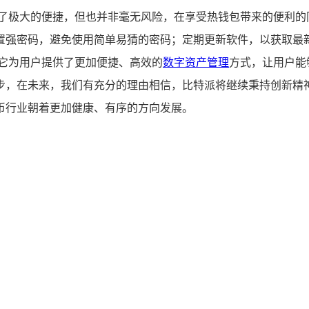
来了极大的便捷，但也并非毫无风险，在享受热钱包带来的便利的
置强密码，避免使用简单易猜的密码；定期更新软件，以获取最
，它为用户提供了更加便捷、高效的
数字资产管理
方式，让用户能
步，在未来，我们有充分的理由相信，比特派将继续秉持创新精
币行业朝着更加健康、有序的方向发展。