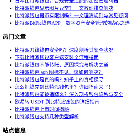
日本比特派钱包，合规安全适配的加密管理利器
比特派钱包显示图片异常？一文教你排查解决
比特派钱包提币有限制吗？一文理清规则与常见疑问
比特派BitPie钱包APP，数字资产安全管理的贴心之选
热门文章
比特派刀锋钱包安全吗？深度剖析其安全状况
下载比特派钱包客户端安装全流程指南
比特派钱包不能转账，原因探究与解决之道
比特派钱包 app 图标不见，该如何解决？
比特派钱包是真的吗？知乎上的真相探寻
怎么把钱充到比特派钱包里？详细指南来了！
比特派钱包能被追踪么？深入剖析钱包隐私与安全
欧易转 USDT 到比特派钱包的详细指南
比特派钱包上市时间揭秘
比特派钱包支持几种类型解析
站点信息