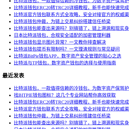
比特派钱包，一款值得信赖的冷钱包，为数字资产保驾护
比特派钱包ERC20转TRC20详细教程，新手也能快速完
比特派官方钱包联系方式全攻略，安全对接官方的权威渠
比特派钱包仲裁，为链上交易纠纷搭建信任桥梁
比特派钱包能查出来源吗？别搞错了，链上溯源和现实身
日本比特派钱包，合规安全适配的加密管理利器
比特派钱包显示图片异常？一文教你排查解决
比特派钱包提币有限制吗？一文理清规则与常见疑问
比特派BitPie钱包APP，数字资产安全管理的贴心之选
比特派与TP钱包，数字资产钱包的选择与使用指南
最近发表
比特派钱包，一款值得信赖的冷钱包，为数字资产保驾护
找BITPIE钱包图标？这几个专业网站帮你高效获取
比特派钱包ERC20转TRC20详细教程，新手也能快速完
比特派官方钱包联系方式全攻略，安全对接官方的权威渠
比特派钱包仲裁，为链上交易纠纷搭建信任桥梁
比特派钱包能查出来源吗？别搞错了，链上溯源和现实身