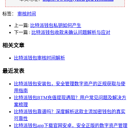
标签：
审核时间
上一篇:
比特派钱包私钥如何产生
下一篇
:
比特派钱包收款未确认问题解析与应对
相关文章
比特派钱包审核时间解析
最近发表
比特派钱包安装包，安全管理数字资产的正规获取与使
用指南
比特派钱包BTM充值提现遇阻？用户常见问题及解决方
案梳理
比特派钱包靠谱吗？深度解析这款主流加密钱包的真实
可靠性
比特派钱包app下载官网安卓，安全正版的数字资产管理