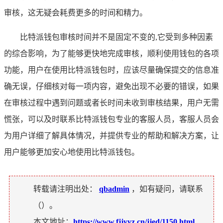
审核，这无疑会耗费更多的时间和精力。
比特派钱包审核时间并不是固定不变的,它受到多种因素
的综合影响，为了能够更快地完成审核，顺利使用钱包的各项
功能，用户在使用比特派钱包时，应该尽量确保提交的信息准
确无误，仔细核对每一项内容，避免出现不必要的错误，如果
在审核过程中遇到问题或者长时间未收到审核结果，用户无需
慌张，可以及时联系比特派钱包专业的客服人员，客服人员会
为用户详细了解具体情况，并提供专业的帮助和解决方案，让
用户能够更加安心地使用比特派钱包。
转载请注明出处：
qbadmin
，如有疑问，请联系
（
）。
本文地址：
https://www.fjjyyz.cn/jjed/1150.html