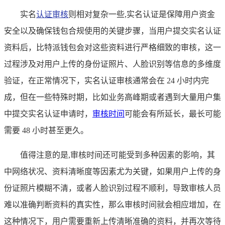
实名
认证审核
则相对复杂一些,实名认证是保障用户资金
安全以及确保钱包合规使用的关键步骤，当用户提交实名认证
资料后，比特派钱包会对这些资料进行严格细致的审核，这一
过程涉及对用户上传的身份证照片、人脸识别等信息的多维度
验证，在正常情况下，实名认证审核通常会在 24 小时内完
成，但在一些特殊时期，比如业务高峰期或者遇到大量用户集
中提交实名认证申请时，
审核时间
可能会有所延长，最长可能
需要 48 小时甚至更久。
值得注意的是,审核时间还可能受到多种因素的影响，其
中网络状况、资料清晰度等因素尤为关键，如果用户上传的身
份证照片模糊不清，或者人脸识别过程不顺利，导致审核人员
难以准确判断资料的真实性，那么审核时间就会相应增加，在
这种情况下，用户需要重新上传清晰准确的资料，并再次等待