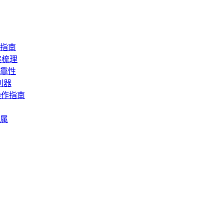
指南
案梳理
靠性
利器
操作指南
属