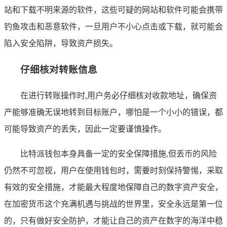
站和下载不明来源的软件，这些可疑的网站和软件可能会携带
钓鱼攻击和恶意软件，一旦用户不小心点击或下载，就可能会
陷入安全陷阱，导致资产损失。
仔细核对转账信息
在进行转账操作时,用户务必仔细核对收款地址，确保资
产能够准确无误地转到目标账户，哪怕是一个小小的错误，都
可能导致资产的丢失，因此一定要谨慎操作。
比特派钱包本身具备一定的安全保障措施,但丢币的风险
仍然不可忽视，用户在使用钱包时，需要时刻保持警惕，采取
有效的安全措施，才能最大程度地保障自己的数字资产安全，
在加密货币这个充满机遇与挑战的世界里，安全永远是第一位
的，只有做好安全防护，才能让自己的资产在数字的海洋中稳