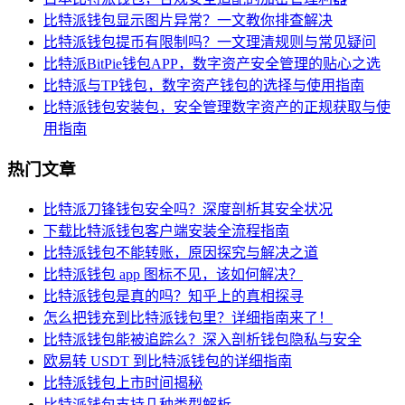
比特派钱包显示图片异常？一文教你排查解决
比特派钱包提币有限制吗？一文理清规则与常见疑问
比特派BitPie钱包APP，数字资产安全管理的贴心之选
比特派与TP钱包，数字资产钱包的选择与使用指南
比特派钱包安装包，安全管理数字资产的正规获取与使
用指南
热门文章
比特派刀锋钱包安全吗？深度剖析其安全状况
下载比特派钱包客户端安装全流程指南
比特派钱包不能转账，原因探究与解决之道
比特派钱包 app 图标不见，该如何解决？
比特派钱包是真的吗？知乎上的真相探寻
怎么把钱充到比特派钱包里？详细指南来了！
比特派钱包能被追踪么？深入剖析钱包隐私与安全
欧易转 USDT 到比特派钱包的详细指南
比特派钱包上市时间揭秘
比特派钱包支持几种类型解析