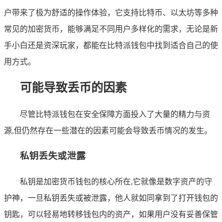
户带来了极为舒适的操作体验，它支持比特币、以太坊等多种
常见的加密货币，能够满足不同用户多样化的需求，无论是新
手小白还是资深玩家，都能在比特派钱包中找到适合自己的使
用方式。
可能导致丢币的因素
尽管比特派钱包在安全保障方面投入了大量的精力与资
源,但仍然存在一些潜在的因素可能会导致丢币情况的发生。
私钥丢失或泄露
私钥是加密货币钱包的核心所在,它就像是数字资产的守
护神，一旦私钥丢失或被泄露，他人就如同拿到了打开钱包的
钥匙，可以轻易地转移钱包内的资产，如果用户没有妥善保管