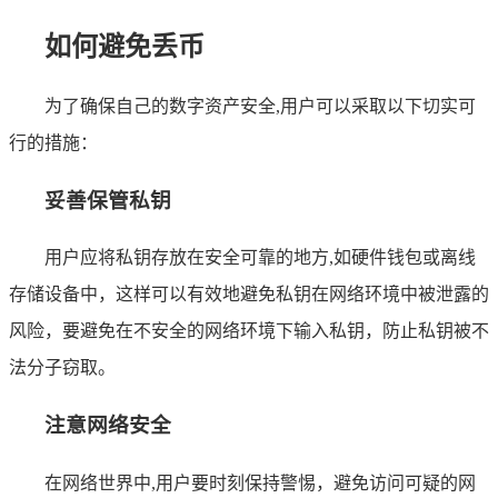
如何避免丢币
为了确保自己的数字资产安全,用户可以采取以下切实可
行的措施：
妥善保管私钥
用户应将私钥存放在安全可靠的地方,如硬件钱包或离线
存储设备中，这样可以有效地避免私钥在网络环境中被泄露的
风险，要避免在不安全的网络环境下输入私钥，防止私钥被不
法分子窃取。
注意网络安全
在网络世界中,用户要时刻保持警惕，避免访问可疑的网