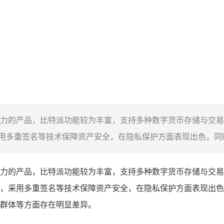
力的产品，比特派功能较为丰富，支持多种数字货币存储与交易
多重签名等技术保障资产安全，在隐私保护方面表现出色，同时
力的产品，比特派功能较为丰富，支持多种数字货币存储与交易
，采用多重签名等技术保障资产安全，在隐私保护方面表现出色
群体等方面存在明显差异。