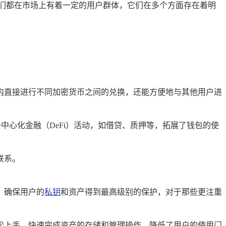
们都在市场上有着一定的用户群体，它们在多个方面存在着明
内直接进行不同加密货币之间的兑换，还能方便地与其他用户进
去中心化金融（DeFi）活动，如借贷、质押等，拓展了钱包的使
联系。
，确保用户的
私钥
和资产得到最高级别的保护，对于那些更注重
松上手，快速完成资产的存储和管理操作，降低了用户的使用门