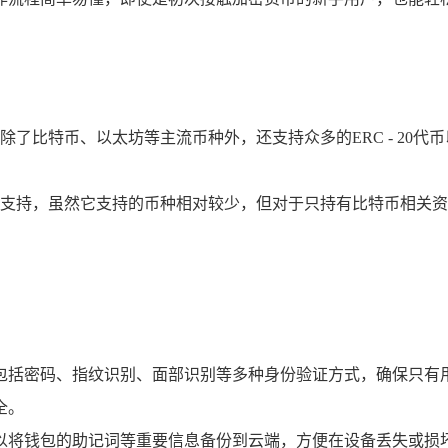
了比特币、以太坊等主流币种外，还支持众多的ERC - 20
支持，虽然它支持的币种相对较少，但对于只持有比特币相关资
包括密码、指纹识别、面部识别等多种身份验证方式，确保只有
全。
以将钱包的助记词等重要信息备份到云端，方便在设备丢失或损