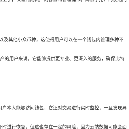
代币以及其他小众币种，这使得用户可以在一个钱包内管理多种不
产的用户来说，它能够提供更专业、更深入的服务，确保比特
用户本人能够访问钱包，它还对交易进行实时监控，一旦发现异
坏时进行恢复，但这也存在一定的风险，因为云端数据可能会面