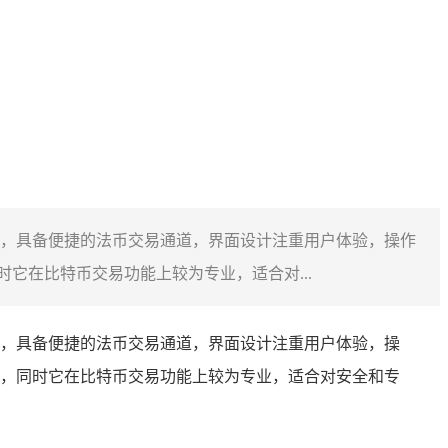
，具备便捷的法币交易通道，界面设计注重用户体验，操作
它在比特币交易功能上较为专业，适合对...
，具备便捷的法币交易通道，界面设计注重用户体验，操
，同时它在比特币交易功能上较为专业，适合对安全和专