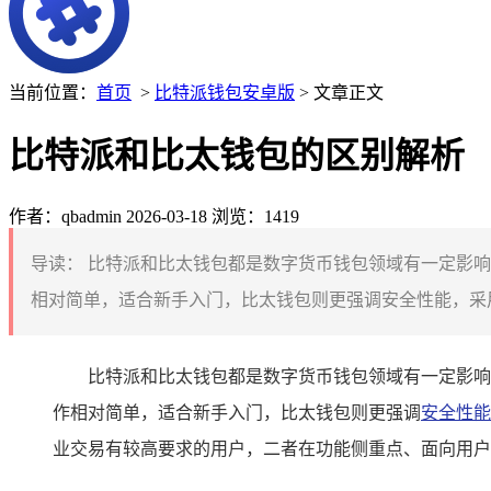
当前位置：
首页
>
比特派钱包安卓版
> 文章正文
比特派和比太钱包的区别解析
作者：qbadmin
2026-03-18
浏览：1419
导读：
比特派和比太钱包都是数字货币钱包领域有一定影响
相对简单，适合新手入门，比太钱包则更强调安全性能，采用
比特派和比太钱包都是数字货币钱包领域有一定影响
作相对简单，适合新手入门，比太钱包则更强调
安全性能
业交易有较高要求的用户，二者在功能侧重点、面向用户