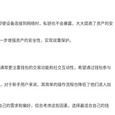
即使设备连接到网络时，私钥也不会暴露，大大提高了资产的安
，进一步增强资产的安全性，实现双重保护。
户通常更注重钱包的交易功能和社交互动性，希望通过钱包参与
，对于新手用户来说，其简单的操作流程也降低了他们进入加
自己的需求和偏好，综合考虑这些因素，选择最适合自己的钱