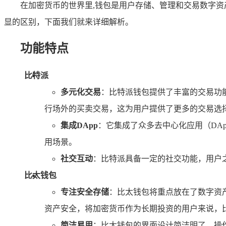
在加密货币的世界里,钱包是用户存储、管理和交易数字资
显的区别，下面我们就来详细解析。
功能特点
比特派
多元化交易
：比特派钱包提供了丰富的交易功
行场外的买卖交易，这为用户提供了更多的交易选
集成DApp
：它集成了众多去中心化应用（DA
用场景。
社交互动
：比特派具备一定的社交功能，用户
比太钱包
专注安全存储
：比太钱包将重点放在了数字资
资产安全，将加密货币作为长期投资的用户来说，
简洁易用
：比太钱包的界面设计简洁明了，操