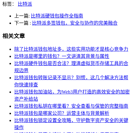
标签：
比特派
上一篇:
比特派硬钱包操作全指南
下一篇
:
比特派多签钱包，安全与协作的完美融合
相关文章
除了比特派钱包地址多，这些实用功能才是核心竞争力
比特派是哪里的钱包？一文讲清其背景与属性
比特派硬件钱包是否合法？理清虚拟货币存储工具的合
规边界
比特派钱包转账记录不显示？别慌，这几个解决方法帮
你快速排查
比特派钱包加油站，为Web3用户打造的高效安全的加密
资产补给站
比特派钱包私钥在哪里看？安全查看与保管的完整指南
比特派钱包是哪家公司？运营主体与背景解析
比特派钱包锁定设置全攻略，守护数字资产安全的关键
操作