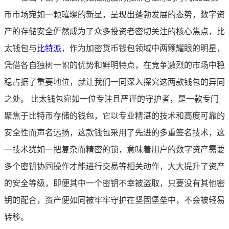
币市场宛如一颗璀璨的新星，呈现出蓬勃发展的态势，数字资
产的存储安全俨然成为了众多投资者密切关注的核心焦点，比
太钱包与
比特派
，作为加密货币钱包领域中两颗耀眼的明星，
凭借各自独树一帜的优势和鲜明特点，在竞争激烈的市场中稳
稳占据了重要地位，就让我们一同深入探究这两款钱包的异同
之处。 比太钱包宛如一位专注且严谨的守护者，是一款专门
聚焦于比特币存储的钱包，它以专业精湛的技术和高度可靠的
安全性而声名远扬，这款钱包采用了先进的多重签名技术，这
一技术犹如一把复杂而精密的锁，意味着用户的数字资产需要
多个密钥协同操作才能进行交易等相关动作，大大提升了资产
的安全等级，即便其中一个密钥不幸被盗取，只要没有其他密
钥的配合，资产便如同被牢牢守护在坚固堡垒中，不会被轻易
转移。