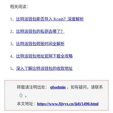
相关阅读：
1、
比特派钱包能否导入 Kcash？深度解析
2、
比特派钱包的私钥去哪了？
3、
比特派钱包转账时间全解析
4、
比特派钱包地址官网下载全攻略
5、
深入了解比特派钱包的收款地址
转载请注明出处：
qbadmin
，如有疑问，请联系
（
）。
本文地址：
https://www.fjjyyz.cn/jjdj/1490.html