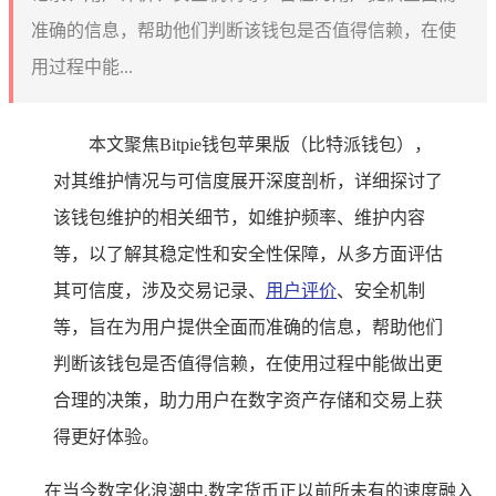
准确的信息，帮助他们判断该钱包是否值得信赖，在使
用过程中能...
本文聚焦Bitpie钱包苹果版（比特派钱包），
对其维护情况与可信度展开深度剖析，详细探讨了
该钱包维护的相关细节，如维护频率、维护内容
等，以了解其稳定性和安全性保障，从多方面评估
其可信度，涉及交易记录、
用户评价
、安全机制
等，旨在为用户提供全面而准确的信息，帮助他们
判断该钱包是否值得信赖，在使用过程中能做出更
合理的决策，助力用户在数字资产存储和交易上获
得更好体验。
在当今数字化浪潮中,数字货币正以前所未有的速度融入