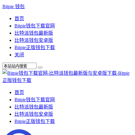
Bitpie 钱包
首页
Bitpie钱包下载官网
比特派钱包最新版
比特派钱包安卓版
Bitpie正版钱包下载
关闭
首页
Bitpie钱包下载官网
比特派钱包最新版
比特派钱包安卓版
Bitpie正版钱包下载