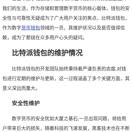
我们的生活，作为存储和管理数字货币的核心载体，钱包的安
全性与可靠性无疑成为了广大用户关注的焦点，比特派钱包，
作为数字
货币钱包
领域的一员，其维护状况以及是否值得信
赖，成为了萦绕在众多用户心头的疑问。
比特派钱包的维护情况
比特派钱包的开发团队始终秉持着严谨负责的态度,对钱
包进行定期的维护与更新，这一过程涵盖了多个关键方面，其
意义深远而重大。
安全性维护
数字货币的安全犹如大厦之基石,一旦出现问题，将给用
户带来巨大的损失，随着科技的飞速发展，黑客技术也在不断