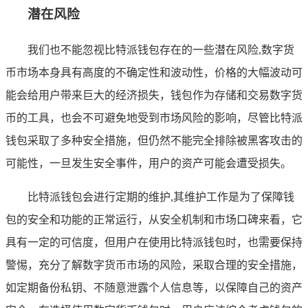
潜在风险
我们也不能忽视比特派钱包存在的一些潜在风险,数字货
币市场本身具有高度的不确定性和波动性，价格的大幅波动可
能会给用户带来巨大的经济损失，钱包作为存储和交易数字货
币的工具，也会不可避免地受到市场风险的影响，尽管比特派
钱包采取了多种安全措施，但仍然不能完全排除被黑客攻击的
可能性，一旦发生安全事件，用户的资产可能会遭受损失。
比特派钱包会进行定期的维护,其维护工作是为了保障钱
包的安全和功能的正常运行，从安全机制和市场口碑来看，它
具有一定的可信度，但用户在使用比特派钱包时，也需要保持
警惕，充分了解数字货币市场的风险，采取合理的安全措施，
如定期备份私钥、不随意泄露个人信息等，以保障自己的资产