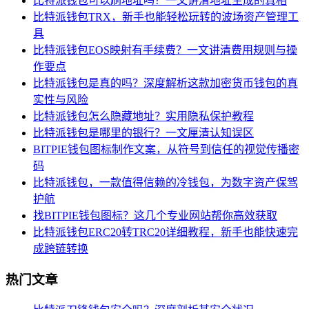
比特派钱包可以刷地址吗？一文讲清地址生成的真相
比特派钱包TRX，新手也能轻松玩转的波场资产管理工
具
比特派钱包EOS映射有手续费？一文讲清费用规则与操
作要点
比特派钱包是真的吗？深度解析这款加密货币钱包的真
实性与风险
比特派钱包怎么隐藏地址？实用隐私保护教程
比特派钱包是哪里的银行？一文厘清认知误区
BITPIE钱包图标制作文案，从符号到信任的视觉传播密
码
比特派钱包，一款值得信赖的冷钱包，为数字资产保驾
护航
找BITPIE钱包图标？这几个专业网站帮你高效获取
比特派钱包ERC20转TRC20详细教程，新手也能快速完
成跨链转换
热门文章