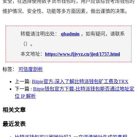
安全，在选择使用数字货币钱包时，用户应该综合考虑钱包的
维护情况、安全性、功能等多方面因素，做出谨慎的决策。
转载请注明出处：
qbadmin
，如有疑问，请联系
（
）。
本文地址：
https://www.fjjyyz.cn/jjed/1757.html
标签：
可信度剖析
上一篇:
Bitpie官方-深入了解比特派钱包矿工费及TRX
下一篇
:
Bitpie钱包官方下载-比特派钱包能否通过地址定
位 IP 解析
相关文章
最近发表