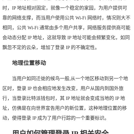
时，IP 地址相对固定，就像一个稳定的家园，为用户提供可
靠的网络支撑，而当用户使用公共 Wi-Fi 网络时，情况则大不
相同，公共 Wi-Fi 通常由多个用户共享，网络服务提供商可能
会动态分配 IP 地址，这就导致 IP 地址可能会频繁变化，如同
飘忽不定的云朵，增加了登录 IP 的不确定性。
地理位置移动
当用户如同迁徙的候鸟一般,从一个地区移动到另一个地
区时，登录 IP 也会相应地发生改变，用户从国内到国外旅
行，当登录比特派钱包时，其 IP 地址就会变成当地的 IP 地
址，仿佛是在向世界宣告用户的新位置，这种地理位置的移
动，使得登录 IP 成为了用户行踪的一个重要标识。
用户如何管理登录 IP 相关安全