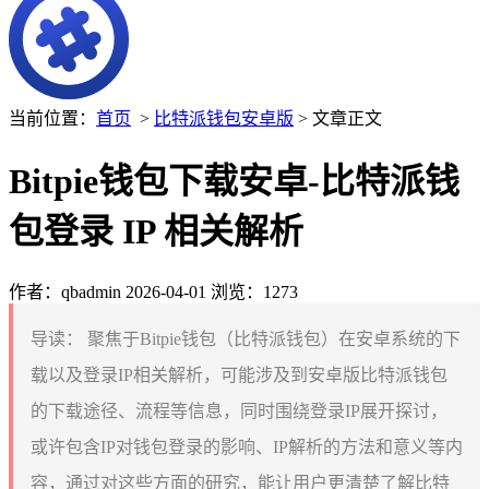
当前位置：
首页
>
比特派钱包安卓版
> 文章正文
Bitpie钱包下载安卓-比特派钱
包登录 IP 相关解析
作者：qbadmin
2026-04-01
浏览：1273
导读：
聚焦于Bitpie钱包（比特派钱包）在安卓系统的下
载以及登录IP相关解析，可能涉及到安卓版比特派钱包
的下载途径、流程等信息，同时围绕登录IP展开探讨，
或许包含IP对钱包登录的影响、IP解析的方法和意义等内
容，通过对这些方面的研究，能让用户更清楚了解比特