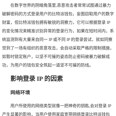
在数字世界的阴暗角落里,恶意攻击者常常试图通过暴力
破解密码的方式登录用户的比特派钱包，妄图窃取用户的数字
财富，但比特派钱包拥有敏锐的洞察力，它可以根据登录 IP
的变化情况来精准识别异常的登录行为，如果在短时间内，系
统监测到有大量来自同一 IP 或不同 IP 的登录尝试，就如同察
觉到了一场有组织的恶意攻击，会自动采取严格的限制措施，
如暂时锁定账户，以坚不可摧的姿态防止密码被暴力破解成
功，为用户的钱包安全筑起一道坚不可摧的防线。
影响登录 IP 的因素
网络环境
用户所使用的网络类型就像一把神奇的钥匙,会对登录 IP
产生显著的影响，当用户使用家庭宽带网络登录比特派钱包