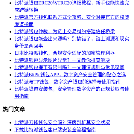
比特派钱包ERC20转TRC20详细教程，新手也能快速完
成跨链转换
比特派官方钱包联系方式全攻略，安全对接官方的权威
渠道指南
比特派钱包仲裁，为链上交易纠纷搭建信任桥梁
比特派钱包能查出来源吗？别搞错了，链上溯源和现实
身份是两回事
日本比特派钱包，合规安全适配的加密管理利器
比特派钱包显示图片异常？一文教你排查解决
比特派钱包提币有限制吗？一文理清规则与常见疑问
比特派BitPie钱包APP，数字资产安全管理的贴心之选
比特派与TP钱包，数字资产钱包的选择与使用指南
比特派钱包安装包，安全管理数字资产的正规获取与使
用指南
热门文章
比特派刀锋钱包安全吗？深度剖析其安全状况
下载比特派钱包客户端安装全流程指南