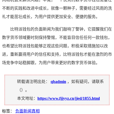
不断的实践和改进中成长，就像一颗种子，需要经过风雨的洗
礼才能茁壮成长，为用户提供更加安全、便捷的服务。
比特派钱包的负面新闻为我们敲响了警钟，它提醒我们在
数字货币领域要时刻保持警惕，不能盲目信任任何一款钱包，
也希望比特派钱包能够正视这些问题，积极采取措施加以改
进，重新赢得用户的信任和支持，比特派钱包才能在激烈的市
场竞争中站稳脚跟，为用户带来更好的数字货币体验。
转载请注明出处：
qbadmin
，如有疑问，请联系
（
）。
本文地址：
https://www.fjjyyz.cn/jjed/1855.html
标签：
负面新闻真相