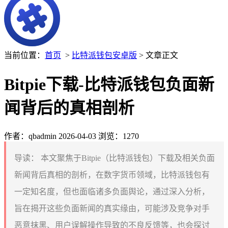
当前位置：
首页
>
比特派钱包安卓版
> 文章正文
Bitpie下载-比特派钱包负面新
闻背后的真相剖析
作者：qbadmin
2026-04-03
浏览：1270
导读：
本文聚焦于Bitpie（比特派钱包）下载及相关负面
新闻背后真相的剖析，在数字货币领域，比特派钱包有
一定知名度，但也面临诸多负面舆论，通过深入分析，
旨在揭开这些负面新闻的真实缘由，可能涉及竞争对手
恶意抹黑、用户误解操作导致的不良反馈等，也会探讨