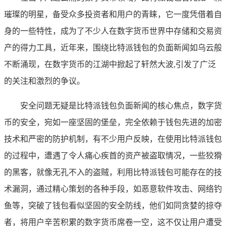
璀璨的明星，备受众多投资者和用户的青睐，它一度凭借着自
身的一些特性，成为了不少人在数字货币世界中存储和交易资
产的得力工具，近年来，围绕比特派钱包的负面新闻如乌云般
不断涌现，在数字货币的江湖中掀起了轩然大波,引发了广泛
的关注和激烈的争议。
安全问题无疑是比特派钱包负面新闻的核心焦点，数字货
币的安全，宛如一座坚固的堡垒，完全依赖于钱包先进的加密
技术和严密的防护机制，有不少用户反映，在使用比特派钱包
的过程中，遭遇了令人痛心疾首的资产被盗取情况，一些狡猾
的黑客，就像无孔不入的盗贼，利用比特派钱包可能存在的技
术漏洞，通过精心策划的各种手段，如恶意软件攻击、网络钓
鱼等，突破了钱包看似坚固的安全防线，他们如同贪婪的掠夺
者，将用户辛苦积累的数字货币席卷一空，这不仅让用户遭受