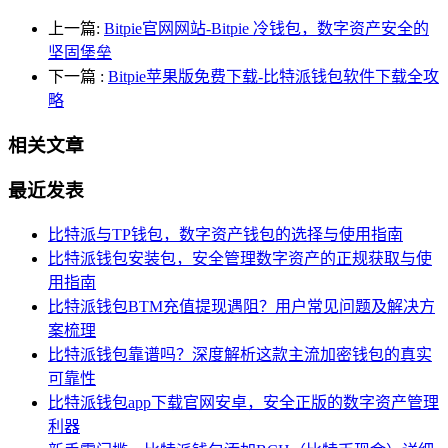
上一篇:
Bitpie官网网站-Bitpie 冷钱包，数字资产安全的
坚固堡垒
下一篇
:
Bitpie苹果版免费下载-比特派钱包软件下载全攻
略
相关文章
最近发表
比特派与TP钱包，数字资产钱包的选择与使用指南
比特派钱包安装包，安全管理数字资产的正规获取与使
用指南
比特派钱包BTM充值提现遇阻？用户常见问题及解决方
案梳理
比特派钱包靠谱吗？深度解析这款主流加密钱包的真实
可靠性
比特派钱包app下载官网安卓，安全正版的数字资产管理
利器