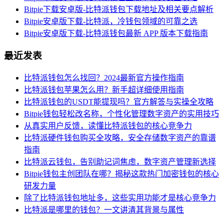
Bitpie下载安卓版-比特派钱包下载地址及相关要点解析
Bitpie安卓版下载-比特派，冷钱包领域的可靠之选
Bitpie安卓版下载-比特派钱包最新 APP 版本下载指南
最近发表
比特派钱包怎么找回？2024最新官方操作指南
比特派钱包苹果怎么用？新手超详细使用指南
比特派钱包的USDT能提现吗？官方解答与实操全攻略
Bitpie钱包轻松改名称，个性化管理数字资产的实用技巧
从真实用户反馈，读懂比特派钱包的核心竞争力
比特派硬件钱包购买全攻略，安全存储数字资产的靠谱
指南
比特派云钱包，告别助记词焦虑，数字资产管理新选择
Bitpie钱包主创团队在哪？揭秘这款热门加密钱包的核心
研发力量
除了比特派钱包地址多，这些实用功能才是核心竞争力
比特派是哪里的钱包？一文讲清其背景与属性