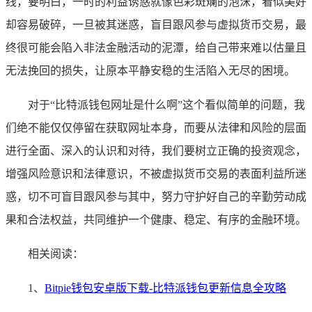
线，要明白，一时的利益诱惑就像色彩斑斓的泡沫，看似美好
却容易破碎，一旦被其迷惑，盲目跟风参与虚拟货币交易，最
终很可能会陷入非法金融活动的泥潭，给自己带来难以估量且
无法挽回的损失，让原本平静安稳的生活陷入无尽的困境。
对于“比特派钱包网址是什么啊”这个看似简单的问题，我
们绝不能仅仅停留在获取网址本身，而要从法律和风险的层面
进行全面、深入的认识和对待，我们要树立正确的投资观念，
增强风险意识和法律意识，不被虚拟货币交易的表面利益所迷
惑，切不可盲目跟风参与其中，努力守护好自己的辛勤劳动成
果和合法权益，共同维护一个健康、稳定、有序的金融环境。
相关阅读：
1、
Bitpie钱包安卓版下载-比特派钱包更新信息全攻略