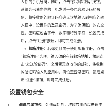
入你的手机号码，随后，点击“获取验证码”按钮，
系统会迅速向你的手机发送一条包含验证码的短
信，将接收到的验证码准确无误地输入到相应的输
入框中，设置你的登录密码，为了确保账户的安全
性，密码应包含字母、数字和特殊字符，设置完成
后，点击“注册”按钮，即可完成注册。
邮箱注册
：若你更倾向于使用邮箱注册，点击
“邮箱注册”选项，输入你的有效邮箱地址，然后点
击“发送验证码”，之后留意查收你的邮箱，将收到
的验证码输入到应用中，再设置登录密码，最后点
击“注册”按钮，即可完成注册。
设置钱包安全
创建专属钱包
：注册成功后，按照应用的提示逐步