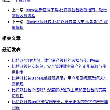
标签：
下载升级
上一篇:
Bitpie最新官网下载-比特派钱包收钱指南，轻松
掌握收款流程
下一篇
:
Bitpie正版钱包-比特派钱包是否支持狗狗币？深
度解析
相关文章
最近发表
比特派与TP钱包，数字资产钱包的选择与使用指南
比特派钱包安装包，安全管理数字资产的正规获取与使
用指南
比特派钱包BTM充值提现遇阻？用户常见问题及解决方
案梳理
比特派钱包靠谱吗？深度解析这款主流加密钱包的真实
可靠性
比特派钱包app下载官网安卓，安全正版的数字资产管理
利器