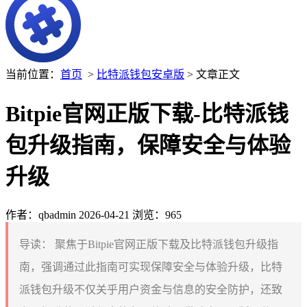
当前位置：
首页
>
比特派钱包安卓版
> 文章正文
Bitpie官网正版下载-比特派钱
包升级指南，保障安全与体验
升级
作者：qbadmin
2026-04-21
浏览：965
导读：
聚焦于Bitpie官网正版下载及比特派钱包升级指
南，强调通过此指南可实现保障安全与体验升级，比特
派钱包升级不仅关乎用户资金与信息的安全防护，还致