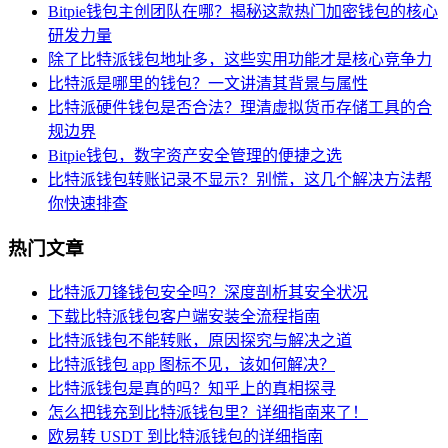
Bitpie钱包主创团队在哪？揭秘这款热门加密钱包的核心
研发力量
除了比特派钱包地址多，这些实用功能才是核心竞争力
比特派是哪里的钱包？一文讲清其背景与属性
比特派硬件钱包是否合法？理清虚拟货币存储工具的合
规边界
Bitpie钱包，数字资产安全管理的便捷之选
比特派钱包转账记录不显示？别慌，这几个解决方法帮
你快速排查
热门文章
比特派刀锋钱包安全吗？深度剖析其安全状况
下载比特派钱包客户端安装全流程指南
比特派钱包不能转账，原因探究与解决之道
比特派钱包 app 图标不见，该如何解决？
比特派钱包是真的吗？知乎上的真相探寻
怎么把钱充到比特派钱包里？详细指南来了！
欧易转 USDT 到比特派钱包的详细指南