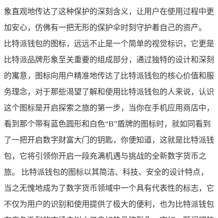
象直观地传达了这种保护的深刻含义，让用户在使用过程中更
加安心，仿佛有一把无形的保护伞时刻守护着自己的资产。
比特派钱包的图标，远远不止是一个简单的视觉标识，它更是
比特派品牌形象至关重要的组成部分，通过独特的设计和深刻
的寓意，图标向用户精准地传达了比特派钱包的核心价值和服
务理念，对于那些渴望了解和使用比特派钱包的人来说，认识
这个图标是开启探索之旅的第一步，当你在手机应用商店中，
看到那个带有蓝色圆形和白色“B”盾牌的图标时，就如同看到
了一把开启数字财富大门的钥匙，你便知道，这就是比特派钱
包，它将引领你开启一段充满机遇与挑战的全新数字货币之
旅。 比特派钱包的图标以其简洁、科技、安全的设计特点，
当之无愧地成为了数字货币领域中一个具有代表性的标志，它
不仅为用户的识别和使用提供了极大的便利，也为比特派钱包