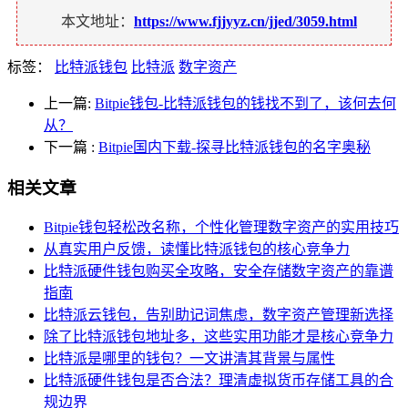
本文地址：
https://www.fjjyyz.cn/jjed/3059.html
标签：
比特派钱包
比特派
数字资产
上一篇:
Bitpie钱包-比特派钱包的钱找不到了，该何去何
从？
下一篇
:
Bitpie国内下载-探寻比特派钱包的名字奥秘
相关文章
Bitpie钱包轻松改名称，个性化管理数字资产的实用技巧
从真实用户反馈，读懂比特派钱包的核心竞争力
比特派硬件钱包购买全攻略，安全存储数字资产的靠谱
指南
比特派云钱包，告别助记词焦虑，数字资产管理新选择
除了比特派钱包地址多，这些实用功能才是核心竞争力
比特派是哪里的钱包？一文讲清其背景与属性
比特派硬件钱包是否合法？理清虚拟货币存储工具的合
规边界