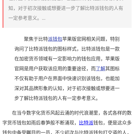
知，对于初次接触或想要进一步了解比特派钱包的人有
一定参考意义。...
聚焦于比特
派钱包
苹果版官网相关问题，特别
询问了比特派钱包的图标样式，比特派钱包是一款
在加密货币领域有一定影响力的钱包应用，苹果版
官网是用户获取该应用的重要途径，而
了解
其图标
不仅有助于用户在界面中快速识别该钱包，也能加
深对其品牌形象的认知，对于初次接触或想要进一
步了解比特派钱包的人有一定参考意义。
在当今数字化货币风起云涌的时代浪潮里，各式各样的数
字货币钱包如雨后春笋般不断涌现，
比特派
钱包，便是这众多
钱包中备受瞩目的一员，不少初次与比特派钱包打交道的人，