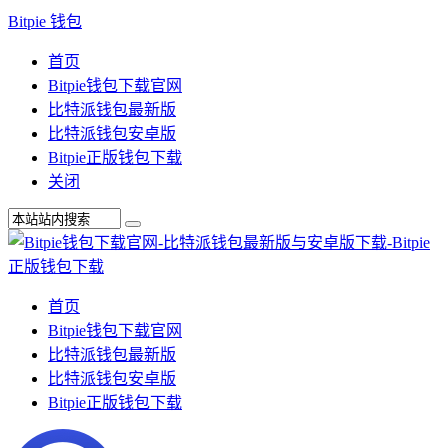
Bitpie 钱包
首页
Bitpie钱包下载官网
比特派钱包最新版
比特派钱包安卓版
Bitpie正版钱包下载
关闭
首页
Bitpie钱包下载官网
比特派钱包最新版
比特派钱包安卓版
Bitpie正版钱包下载