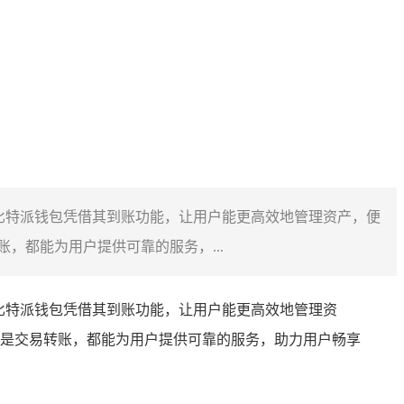
，比特派钱包凭借其到账功能，让用户能更高效地管理资产，便
都能为用户提供可靠的服务，...
，比特派钱包凭借其到账功能，让用户能更高效地管理资
是交易转账，都能为用户提供可靠的服务，助力用户畅享