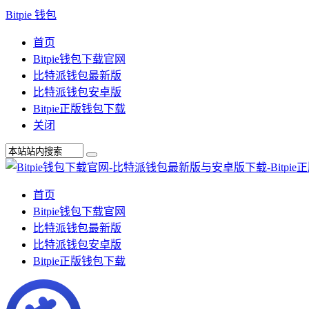
Bitpie 钱包
首页
Bitpie钱包下载官网
比特派钱包最新版
比特派钱包安卓版
Bitpie正版钱包下载
关闭
首页
Bitpie钱包下载官网
比特派钱包最新版
比特派钱包安卓版
Bitpie正版钱包下载