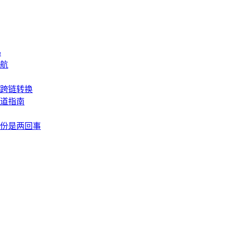
码
航
成跨链转换
道指南
份是两回事