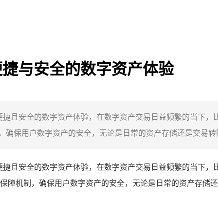
，便捷与安全的数字资产体验
带来便捷且安全的数字资产体验，在数字资产交易日益频繁的当下
确保用户数字资产的安全，无论是日常的资产存储还是交易转账，
带来便捷且安全的数字资产体验，在数字资产交易日益频繁的当下
保障机制，确保用户数字资产的安全，无论是日常的资产存储还