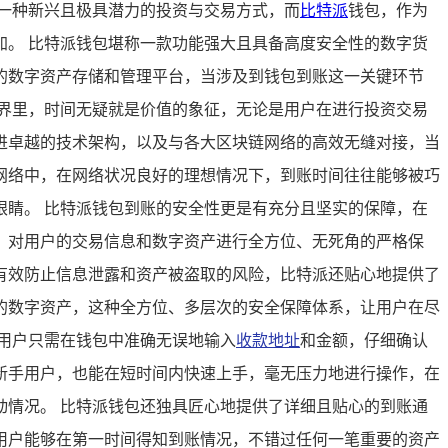
一种新兴且极具潜力的投资与交易方式，而
比特派
钱包，作为
加。 比特派钱包堪称一款功能强大且具备高度安全性的数字货
的数字资产存储和管理平台，当涉及到钱包到账这一关键环节
界里，时间无疑就是价值的象征，无论是用户在进行投资交易
进卓越的技术架构，以及与各大区块链网络的高效无缝对接，当
网络中，在网络状况良好的理想情况下，到账时间往往能够被巧
睛。 比特派钱包到账的安全性更是有充分且坚实的保障，在
，对用户的交易信息和数字资产进行全方位、无死角的严格保
有效防止信息泄露和资产被盗取的风险，比特派还贴心地提供了
的数字资产，这种全方位、多层次的安全保障体系，让用户在尽
用户只需在钱包中准确无误地输入
收款地址
和金额，仔细确认
新手用户，也能在短时间内快速上手，毫无压力地进行操作，在
情况。 比特派钱包还独具匠心地提供了详细且贴心的到账通
用户能够在第一时间得知到账情况，不错过任何一笔重要的资产