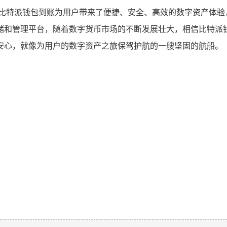
 比特派钱包到账为用户带来了便捷、安全、高效的数字资产体验
储和管理平台，随着数字货币市场的不断发展壮大，相信比特派
安心，就像为用户的数字资产之旅保驾护航的一艘坚固的航船。