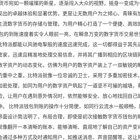
字货币宛如一颗璀璨的新星，逐渐闯入大众的视野，摇身一变成为
现出的卓越体验和显著优势，更是让无数用户为之倾心、青睐有
主流数字货币的存储与管理，为用户精心打造了一个便捷、高效
钱包的到账速度着实令人眼前一亮，在瞬息万变的数字货币交易世
比特派都能以风驰电掣般的速度迅速完成，这一切都得益于其先
管家，迅速且精准地处理交易信息，并将其广播到相应的区块链
数字资产的动态变化，仿佛为用户的数字资产装上了一双敏锐的眼
的重中之重，比特派就像一位忠诚的卫士，采用了多重加密技术
加密处理，如同为用户的数字资产筑起了一道坚不可摧的城墙，
险，让用户在遇到意外情况时，依然能够安全、放心地找回自己
忡。 比特派钱包到账的操作十分简便，如同行云流水一般顺畅，
界面设计简洁明了，布局合理，即使是初次接触数字货币钱包的
就像翻开一本清晰的账本，能够清晰、直观地了解自己的资产变动
会通过多种方式及时通知用户，如推送消息、声音提醒等，这让