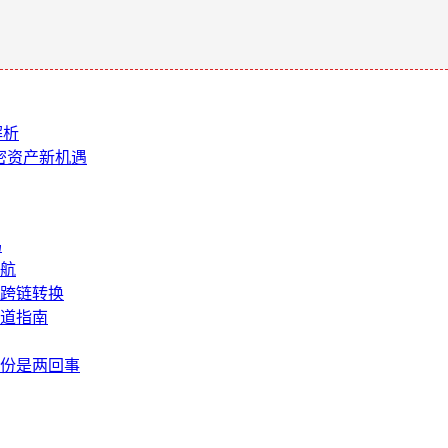
。
解析
加密资产新机遇
码
航
成跨链转换
道指南
份是两回事