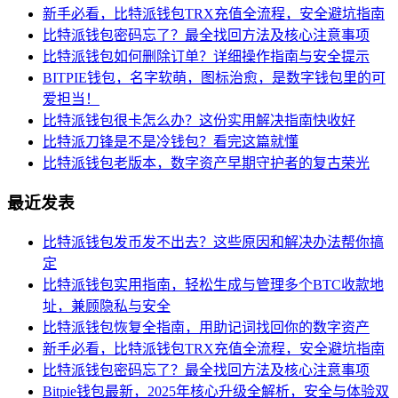
新手必看，比特派钱包TRX充值全流程，安全避坑指南
比特派钱包密码忘了？最全找回方法及核心注意事项
比特派钱包如何删除订单？详细操作指南与安全提示
BITPIE钱包，名字软萌，图标治愈，是数字钱包里的可
爱担当！
比特派钱包很卡怎么办？这份实用解决指南快收好
比特派刀锋是不是冷钱包？看完这篇就懂
比特派钱包老版本，数字资产早期守护者的复古荣光
最近发表
比特派钱包发币发不出去？这些原因和解决办法帮你搞
定
比特派钱包实用指南，轻松生成与管理多个BTC收款地
址，兼顾隐私与安全
比特派钱包恢复全指南，用助记词找回你的数字资产
新手必看，比特派钱包TRX充值全流程，安全避坑指南
比特派钱包密码忘了？最全找回方法及核心注意事项
Bitpie钱包最新，2025年核心升级全解析，安全与体验双