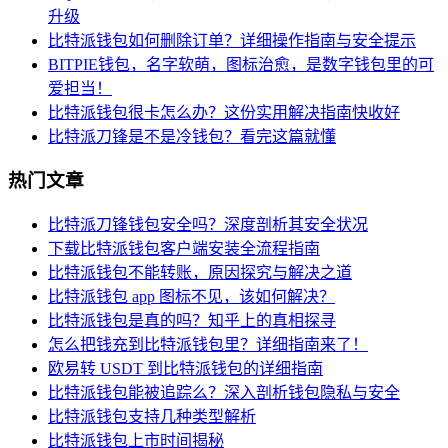
升级
比特派钱包如何删除订单？详细操作指南与安全提示
BITPIE钱包，名字软萌，图标治愈，是数字钱包里的可
爱担当！
比特派钱包很卡怎么办？这份实用解决指南快收好
比特派刀锋是不是冷钱包？看完这篇就懂
热门文章
比特派刀锋钱包安全吗？深度剖析其安全状况
下载比特派钱包客户端安装全流程指南
比特派钱包不能转账，原因探究与解决之道
比特派钱包 app 图标不见，该如何解决？
比特派钱包是真的吗？知乎上的真相探寻
怎么把钱充到比特派钱包里？详细指南来了！
欧易转 USDT 到比特派钱包的详细指南
比特派钱包能被追踪么？深入剖析钱包隐私与安全
比特派钱包支持几种类型解析
比特派钱包上市时间揭秘