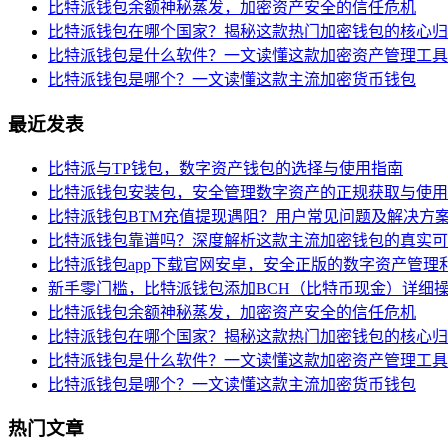
比特派钱包余额神秘蒸发，加密资产安全的信任危机
比特派钱包在哪个国家？揭秘这款热门加密钱包的核心归
比特派钱包是什么软件？一文读懂这款加密资产管理工具
比特派钱包是哪个？一文读懂这款主流加密货币钱包
最近发表
比特派与TP钱包，数字资产钱包的选择与使用指南
比特派钱包安装包，安全管理数字资产的正规获取与使用
比特派钱包BTM充值提现遇阻？用户常见问题及解决方
比特派钱包靠谱吗？深度解析这款主流加密钱包的真实可
比特派钱包app下载官网安卓，安全正版的数字资产管理
新手零门槛，比特派钱包添加BCH（比特币现金）详细
比特派钱包余额神秘蒸发，加密资产安全的信任危机
比特派钱包在哪个国家？揭秘这款热门加密钱包的核心归
比特派钱包是什么软件？一文读懂这款加密资产管理工具
比特派钱包是哪个？一文读懂这款主流加密货币钱包
热门文章