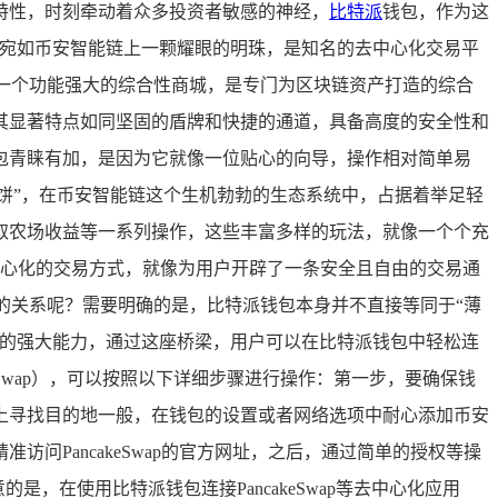
特性，时刻牵动着众多投资者敏感的神经，
比特派
钱包，作为这
p，它宛如币安智能链上一颗耀眼的明珠，是知名的去中心化交易平
如一个功能强大的综合性商城，是专门为区块链资产打造的综合
其显著特点如同坚固的盾牌和快捷的通道，具备高度的安全性和
包青睐有加，是因为它就像一位贴心的向导，操作相对简单易
“薄饼”，在币安智能链这个生机勃勃的生态系统中，占据着举足轻
取农场收益等一系列操作，这些丰富多样的玩法，就像一个个充
中心化的交易方式，就像为用户开辟了一条安全且自由的交易通
的关系呢？需要明确的是，比特派钱包本身并不直接等同于“薄
互的强大能力，通过这座桥梁，用户可以在比特派钱包中轻松连
keSwap），可以按照以下详细步骤进行操作：第一步，要确保钱
上寻找目的地一般，在钱包的设置或者网络选项中耐心添加币安
PancakeSwap的官方网址，之后，通过简单的授权等操
是，在使用比特派钱包连接PancakeSwap等去中心化应用