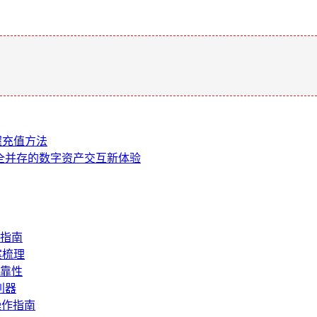
。
握充值方法
与安全并存的数字资产交互新体验
指南
案梳理
靠性
利器
操作指南