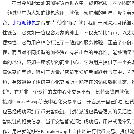
在当今风起云涌的加密货币世界中，钱包宛如一座坚固的
一领域里广为人知的钱包应用，就像一颗璀璨的明星，吸引着无数
台，
比特派钱包
是否支持“薄饼”呢？就让我们一同深入且详细
性钱包，它犹如一位包容万象的绅士，不仅支持比特币、以太
便捷性，它为用户精心打造了一站式的服务体验，涵盖了存储
懂，而且对不同类型的加密资产有着出色的兼容性，能够满足不同
重的地位，宛如一座繁华的商业中心，它为用户提供了一个充
满诱惑的宝藏，吸引了大量加密货币爱好者踊跃参与其中，它
道，有效避免了传统中心化交易所可能存在的诸如数据泄露、操
饼”，它并非一个专门的去中心化交易平台，比特派钱包就像
接到PancakeSwap等去中心化交易平台，开启属于自己的加
包已经成功添加了币安智能链，比特派钱包具备强大的灵活性
智能链的相关信息，当币安智能链添加成功后，用户就像拿到了一
作，用户就能够在PancakeSwap上自由地进行代币交易、提