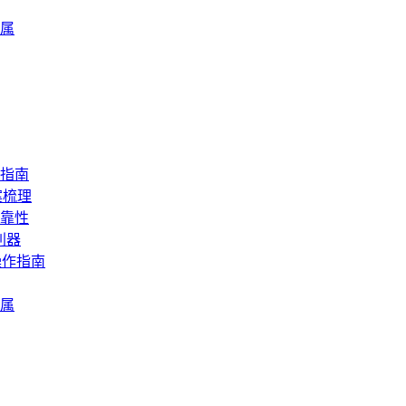
属
指南
案梳理
靠性
利器
操作指南
属