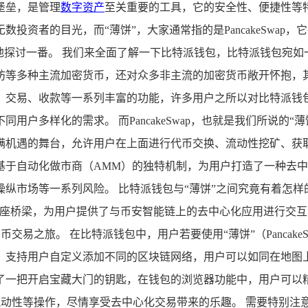
堡垒，是管理
数字资产
至关重要的工具，它的安全性、便捷性等
投资者的目光，而“薄饼”，大家通常指的是PancakeSwa
地探讨一番。 我们来全面了解一下比特派钱包，比特派钱包宛
坊等多种主流加密货币，还对众多非主流的加密货币敞开怀抱，
、交易、收款等一系列丰富的功能，许多用户之所以对比特派钱
用户多样化的需求。 而PancakeSwap，也就是我们所说的
满机遇的舞台，允许用户在上面进行代币交换、流动性挖矿、获
基于自动化做市商（AMM）的独特机制，为用户打造了一种去
纵市场等一系列风险。 比特派钱包与“薄饼”之间究竟有着怎样
一座桥梁，为用户提供了与币安智能链上的去中心化应用进行交
密货币交易之旅。 在比特派钱包中，用户若要使用“薄饼”（Panca
，支持用户自定义添加不同的区块链网络，用户可以如同在地图
把开启宝藏大门的钥匙，在钱包的浏览器功能中，用户可以精准访问
供流动性等操作，尽情享受去中心化交易带来的乐趣。 需要特别注意的