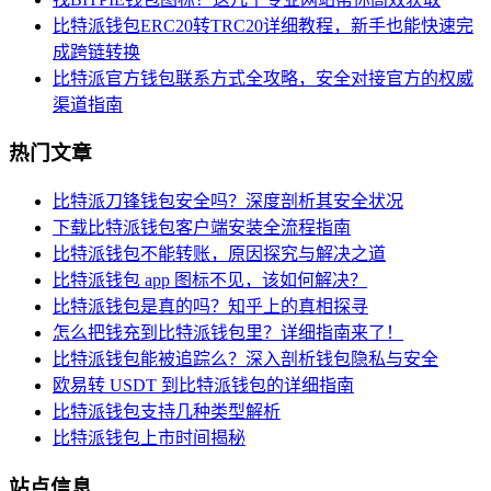
比特派钱包ERC20转TRC20详细教程，新手也能快速完
成跨链转换
比特派官方钱包联系方式全攻略，安全对接官方的权威
渠道指南
热门文章
比特派刀锋钱包安全吗？深度剖析其安全状况
下载比特派钱包客户端安装全流程指南
比特派钱包不能转账，原因探究与解决之道
比特派钱包 app 图标不见，该如何解决？
比特派钱包是真的吗？知乎上的真相探寻
怎么把钱充到比特派钱包里？详细指南来了！
比特派钱包能被追踪么？深入剖析钱包隐私与安全
欧易转 USDT 到比特派钱包的详细指南
比特派钱包支持几种类型解析
比特派钱包上市时间揭秘
站点信息