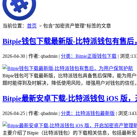
当前位置：
首页
> 包含"加密资产管理"标签的文章
Bitpie钱包下载最新版-比特派钱包有售
2026-04-30 | 作者: qbadmin |
分类：Bitpie正版钱包下载
| 浏览:13
Bitpie钱包可下载最新版，比特派钱包具备售后保障，能
题时能得到及时解决，降低使用风险，增强用户对钱包的信任，
Bitpie最新安卓下载-比特派钱包 iOS
2026-04-25 | 作者: qbadmin |
分类：比特派钱包最新版
| 浏览:143
主要介绍了Bitpie（比特派钱包）的下载相关信息，包括最