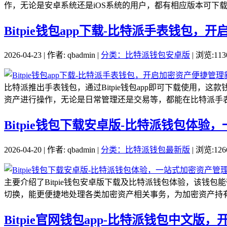
作，无论是安卓系统还是iOS系统的用户，都有相应版本可下载
Bitpie钱包app下载-比特派手表钱包
2026-04-23 | 作者: qbadmin |
分类：比特派钱包安卓版
| 浏览:113
比特派推出手表钱包，通过Bitpie钱包app即可下载使用
资产进行操作，无论是日常管理还是交易等，都能在比特派手表
Bitpie钱包下载安卓版-比特派钱包体
2026-04-20 | 作者: qbadmin |
分类：比特派钱包最新版
| 浏览:126
主要介绍了Bitpie钱包安卓版下载及比特派钱包体验，该
切换，能更便捷地处理各类加密资产相关事务，为加密资产持有
Bitpie官网钱包app-比特派钱包中文