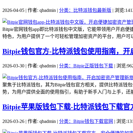
2026-04-05 | 作者: qbadmin |
分类：比特派钱包最新版
| 浏览:141
Bitpie官网钱包app即比特派钱包中文版，它能带领用户
特色，为用户提供了一个可轻松管理加密资产的平台，用户可以
Bitpie钱包官方-比特派钱包使用指南，
2026-03-30 | 作者: qbadmin |
分类：Bitpie正版钱包下载
| 浏览:96
聚焦于比特派钱包，其为Bitpie钱包官方相关，提供比特
势，为用户提供全面的使用指引，有助于新手入门与上手，还能
Bitpie苹果版钱包下载-比特派钱包下
2026-03-26 | 作者: qbadmin |
分类：Bitpie钱包下载官网
| 浏览:13