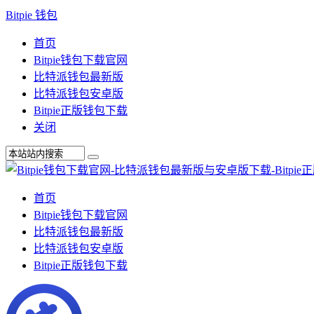
Bitpie 钱包
首页
Bitpie钱包下载官网
比特派钱包最新版
比特派钱包安卓版
Bitpie正版钱包下载
关闭
首页
Bitpie钱包下载官网
比特派钱包最新版
比特派钱包安卓版
Bitpie正版钱包下载