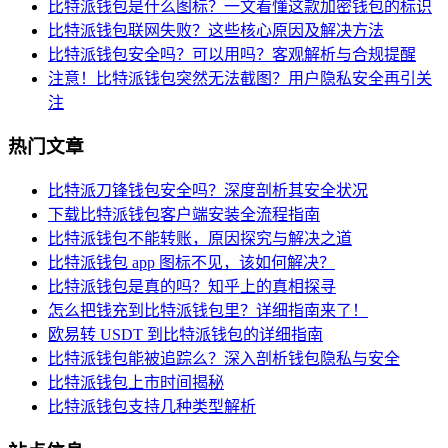
比特派钱包是什么图标？一文看懂这款加密钱包的标识
比特派钱包联网失败？这些核心原因及解决方法
比特派钱包安全吗？可以用吗？客观解析与合规提醒
注意！比特派钱包突然无法截图？用户隐私安全再引关
注
热门文章
比特派刀锋钱包安全吗？深度剖析其安全状况
下载比特派钱包客户端安装全流程指南
比特派钱包不能转账，原因探究与解决之道
比特派钱包 app 图标不见，该如何解决？
比特派钱包是真的吗？知乎上的真相探寻
怎么把钱充到比特派钱包里？详细指南来了！
欧易转 USDT 到比特派钱包的详细指南
比特派钱包能被追踪么？深入剖析钱包隐私与安全
比特派钱包上市时间揭秘
比特派钱包支持几种类型解析