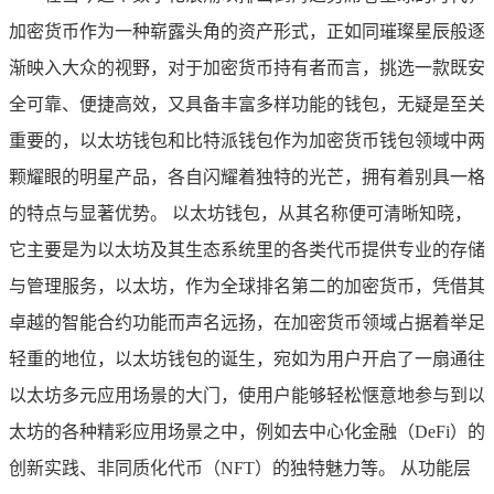
加密货币作为一种崭露头角的资产形式，正如同璀璨星辰般逐
渐映入大众的视野，对于加密货币持有者而言，挑选一款既安
全可靠、便捷高效，又具备丰富多样功能的钱包，无疑是至关
重要的，以太坊钱包和比特派钱包作为加密货币钱包领域中两
颗耀眼的明星产品，各自闪耀着独特的光芒，拥有着别具一格
的特点与显著优势。 以太坊钱包，从其名称便可清晰知晓，
它主要是为以太坊及其生态系统里的各类代币提供专业的存储
与管理服务，以太坊，作为全球排名第二的加密货币，凭借其
卓越的智能合约功能而声名远扬，在加密货币领域占据着举足
轻重的地位，以太坊钱包的诞生，宛如为用户开启了一扇通往
以太坊多元应用场景的大门，使用户能够轻松惬意地参与到以
太坊的各种精彩应用场景之中，例如去中心化金融（DeFi）的
创新实践、非同质化代币（NFT）的独特魅力等。 从功能层