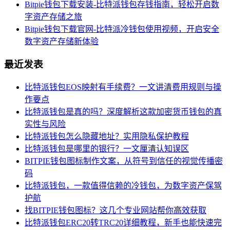
Bitpie钱包下载安装-比特派钱包存钱指南，轻松开启数
字资产存储之旅
Bitpie钱包下载官网-比特派冷钱包使用视频，开启安全
数字资产存储新体验
最近发表
比特派钱包EOS映射有手续费？一文讲清费用规则与操
作要点
比特派钱包是真的吗？深度解析这款加密货币钱包的真
实性与风险
比特派钱包怎么隐藏地址？实用隐私保护教程
比特派钱包是哪里的银行？一文厘清认知误区
BITPIE钱包图标制作文案，从符号到信任的视觉传播密
码
比特派钱包，一款值得信赖的冷钱包，为数字资产保驾
护航
找BITPIE钱包图标？这几个专业网站帮你高效获取
比特派钱包ERC20转TRC20详细教程，新手也能快速完